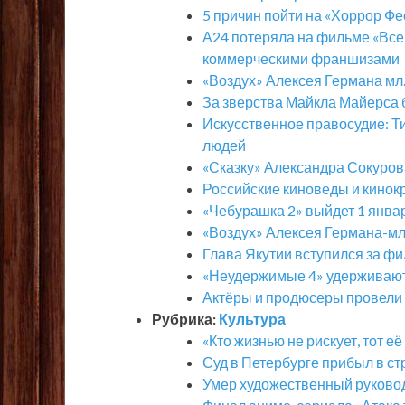
5 причин пойти на «Хоррор Фе
А24 потеряла на фильме «Все 
коммерческими франшизами
«Воздух» Алексея Германа мл.
За зверства Майкла Майерса 
Искусственное правосудие: Ти
людей
«Сказку» Александра Сокуров
Российские киноведы и кинокр
«Чебурашка 2» выйдет 1 январ
«Воздух» Алексея Германа-мл
Глава Якутии вступился за ф
«Неудержимые 4» удерживают
Актёры и продюсеры провели 
Рубрика:
Культура
«Кто жизнью не рискует, тот е
Суд в Петербурге прибыл в ст
Умер художественный руково