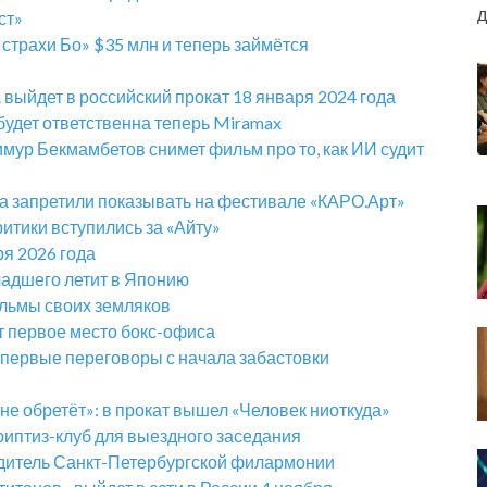
д
ст»
страхи Бо» $35 млн и теперь займётся
 выйдет в российский прокат 18 января 2024 года
будет ответственна теперь Miramax
мур Бекмамбетов снимет фильм про то, как ИИ судит
а запретили показывать на фестивале «КАРО.Арт»
итики вступились за «Айту»
я 2026 года
адшего летит в Японию
ильмы своих земляков
 первое место бокс-офиса
первые переговоры с начала забастовки
ё не обретёт»: в прокат вышел «Человек ниоткуда»
риптиз-клуб для выездного заседания
дитель Санкт-Петербургской филармонии