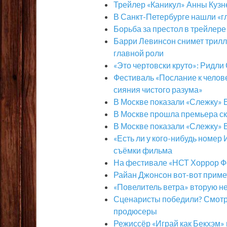
Трейлер «Каникул» Анны Кузн
В Санкт-Петербурге нашли «г
Борьба за престол в трейлер
Барри Левинсон снимет трилл
главной роли
«Это чертовски круто»: Ридли 
Фестиваль «Послание к челов
сияния чистого разума»
В Москве показали «Слежку»
В Москве прошла премьера ск
В Москве показали «Слежку»
«Есть ли у кого-нибудь номер
съёмки фильма
На фестивале «НСТ Хоррор Ф
Райан Джонсон вот-вот примет
«Повелитель ветра» вторую н
Сценаристы победили? Смотрим
продюсеры
Режиссёр «Играй как Бекхэм»