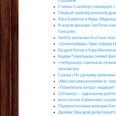
Ершовой
Стивен Спилберг планирует с
Первый трейлер военной драм
Юра Борисов и Марк Эйдельш
В новом фильме Гая Ричи сни
Гонсалес
Netflix заключил first look de
«Оппенгеймер» Кристофера Н
Брэдли Купер и Кэри Маллига
Вадим Перельман снимет фил
«Чебурашку» признали лучши
просмотра
Сказка «По щучьему велению»
«Миссию невыполнима 8» пере
«Повелитель ветра» лидирует
120 минут — идеальная длите
Константин Хабенский сыграе
Перевоспитание мажорки Кати
Джеймс Макэвой дебютирует 