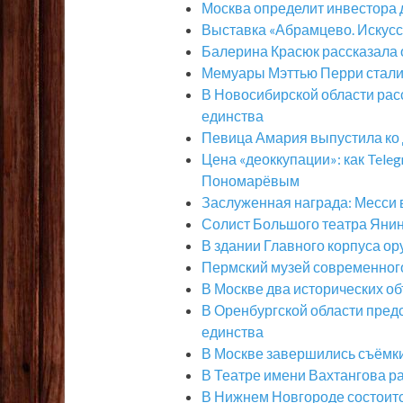
Москва определит инвестора 
Выставка «Абрамцево. Искусст
Балерина Красюк рассказала 
Мемуары Мэттью Перри стали
В Новосибирской области рас
единства
Певица Амария выпустила ко 
Цена «деоккупации»: как Tele
Пономарёвым
Заслуженная награда: Месси в
Солист Большого театра Янин
В здании Главного корпуса ор
Пермский музей современного
В Москве два исторических о
В Оренбургской области пред
единства
В Москве завершились съёмк
В Театре имени Вахтангова р
В Нижнем Новгороде состоит