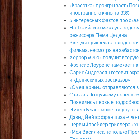
«Красотка» проигрывает «Пос
иностранного кино на 33%
5 интересных фактов про ска
На Токийском международном
режиссёра Пема Цедена
Звёзды приквела «Голодных и
фильма, несмотря на забасто
Хоррор «Оно» получит вторую
Фрэнсис Лоуренс намекает на
Сарик Андреасян готовит экра
и «Денискиных рассказов»
«Смешарики» отправляются в
Сказка «По щучьему велению»
Появились первые подробнос
Эмили Блант может вернуться 
Дэвид Йейтс: франшиза «Фант
Первый трейлер триллера «У
«Моя Василиса не только Прем