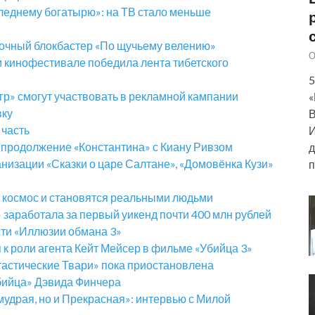
леднему богатырю»: на ТВ стало меньше
зочный блокбастер «По щучьему велению»
О
 кинофестивале победила лента тибетского
5
гр» смогут участвовать в рекламной кампании
«
вку
В
 часть
И
 продолжение «Константина» с Киану Ривзом
д
низации «Сказки о царе Салтане», «Домовёнка Кузи»
п
 космос и становятся реальными людьми
 заработала за первый уикенд почти 400 млн рублей
ти «Иллюзии обмана 3»
к роли агента Кейт Мейсер в фильме «Убийца 3»
астические Твари» пока приостановлена
бийца» Дэвида Финчера
удрая, но и Прекрасная»: интервью с Милой