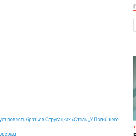
ет повесть братьев Стругацких «Отель „У Погибшего
Т
оррорам