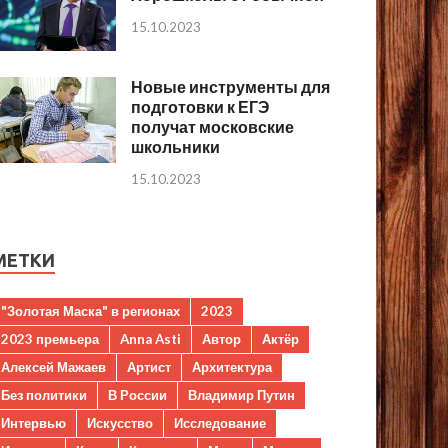
15.10.2023
Новые инструменты для
подготовки к ЕГЭ
получат московские
школьники
15.10.2023
МЕТКИ
"Золотая Маска" в регионах
2023
2023 премьера
Anna Asti
Автор
Актёр
Алексей Мажаев
Артист
Архитектура
Без политики
В России
Владимир Путин
Интервью
Искусство
Исследование