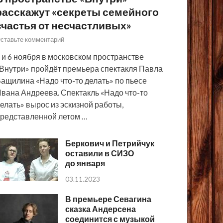
расскажут «секреты семейного
счастья от несчастливых»
ставьте комментарий
 и 6 ноября в московском пространстве
Внутри» пройдёт премьера спектакля Павла
ащилина «Надо что-то делать» по пьесе
вана Андреева. Спектакль «Надо что-то
елать» вырос из эскизной работы,
редставленной летом …
Беркович и Петрийчук
оставили в СИЗО
до января
03.11.2023
В премьере Севагина
сказка Андерсена
соединится с музыкой