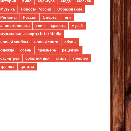
История
Кино
Культура
Мода
Москва
Музыка
Новости России
Образование
Регионы
Россия
Смерть
Теги
анонс концерта
клип
красота
музей
музыкальные чарты InterMedia
новый альбом
новый сингл
обувь
одежда
осень
премьера
рецензии
саундтрек
события дня
стиль
трейлер
тренды
цитаты