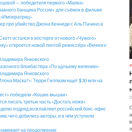
ецовой — победителя первого «Маяка»
лавного банщика России» для съёмок в фильме
е «Императриц»
ер про убийство Джона Кеннеди с Аль Пачино в
Скотт остался в восторге от нового «Чужого»
еку» откроется новой лентой режиссёра «Вечного
 Владимира Янковского
азочного блокбастера «По щучьему велению»
О
 Владимира Янковского
 Илона Маска?»: Терри Гиллиам ищет $30 млн на
ест» победили «Кошки-мышки»
О
ся писать третью часть «Достать ножи»
С
еделю подряд возглавляет российский бокс-офис
а
, чего добились авторы, и в чём уступили
в
л
 намекает на продолжение