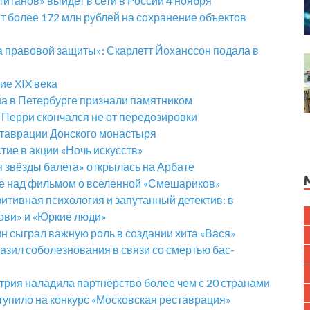
итанов» выйдет в сети в России 4 ноября
т более 172 млн рублей на сохранение объектов
а правовой защиты»: Скарлетт Йоханссон подала в
ие XIX века
а в Петербурге признали памятником
 Перри скончался не от передозировки
ставрации Донского монастыря
ие в акции «Ночь искусств»
 звёзды балета» открылась на Арбате
те над фильмом о вселенной «Смешариков»
итивная психология и запутанный детектив: в
рови» и «Юркие люди»
н сыграл важную роль в создании хита «Вася»
азил соболезнования в связи со смертью бас-
трия наладила партнёрство более чем с 20 странами
тупило на конкурс «Московская реставрация»