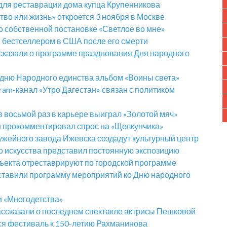
для реставрации дома купца Крупенникова
во или жизнь» откроется 3 ноября в Москве
о собственной постановке «Светлое во мне»
 бестселлером в США после его смерти
сказали о программе празднования Дня народного
дню Народного единства альбом «Воины света»
gram-канал «Утро Дагестан» связан с политиком
 восьмой раз в карьере выиграл «Золотой мяч»
 прокомментировал спрос на «Щелкунчика»
ужейного завода Ижевска создадут культурный центр
 искусства представил постоянную экспозицию
бъекта отреставрируют по городской программе
ставили программу мероприятий ко Дню народного
и «Многодетства»
ассказали о последнем спектакле актрисы Пешковой
ся фестиваль к 150-летию Рахманинова