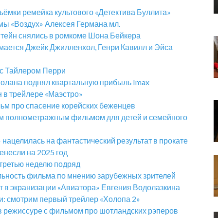
ъёмки ремейка культового «Детектива Буллита»
ы «Воздух» Алексея Германа мл.
тейн снялись в ромкоме Шона Бейкера
мается Джейк Джилленхол, Генри Кавилл и Эйса
al с Тайлером Перри
олана поднял квартальную прибыль Imax
н в трейлере «Маэстро»
ьм про спасение корейских беженцев
м полнометражным фильмом для детей и семейного
 нацелилась на фантастический результат в прокате
несли на 2025 год
 третью неделю подряд
льность фильма по мнению зарубежных зрителей
т в экранизации «Авиатора» Евгения Водолазкина
: смотрим первый трейлер «Холопа 2»
в режиссуре с фильмом про шотландских рэперов