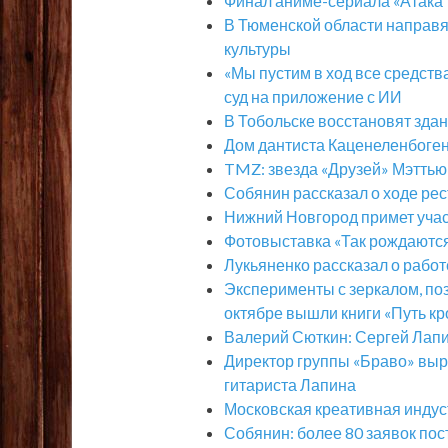
Финал аниме-сериала «Атака т
В Тюменской области направя
культуры
«Мы пустим в ход все средств
суд на приложение с ИИ
В Тобольске восстановят здан
Дом дантиста Каценеленбоген
TMZ: звезда «Друзей» Мэттью
Собянин рассказал о ходе ре
Нижний Новгород примет участ
Фотовыставка «Так рождаются
Лукьяненко рассказал о рабо
Эксперименты с зеркалом, поз
октябре вышли книги «Путь к
Валерий Сюткин: Сергей Лапи
Директор группы «Браво» выр
гитариста Лапина
Московская креативная индус
Собянин: более 80 заявок пос