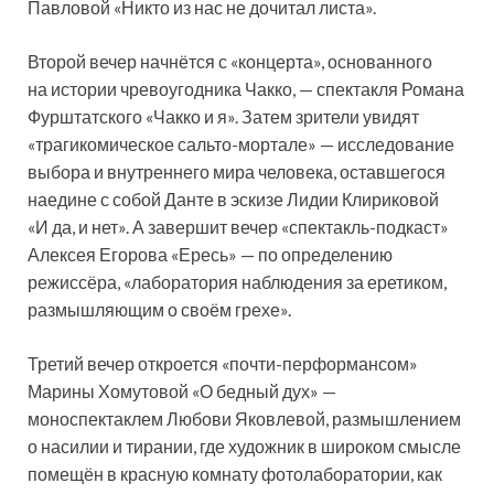
Павловой «Никто из нас не дочитал листа».
Второй вечер начнётся с «концерта», основанного
на истории чревоугодника Чакко, — спектакля Романа
Фурштатского «Чакко и я». Затем зрители увидят
«трагикомическое сальто-мортале» — исследование
выбора и внутреннего мира человека, оставшегося
наедине с собой Данте в эскизе Лидии Клириковой
«И да, и нет». А завершит вечер «спектакль-подкаст»
Алексея Егорова «Ересь» — по определению
режиссёра, «лаборатория наблюдения за еретиком,
размышляющим о своём грехе».
Третий вечер откроется «почти-перформансом»
Марины Хомутовой «О бедный дух» —
моноспектаклем Любови Яковлевой, размышлением
о насилии и тирании, где художник в широком смысле
помещён в красную комнату фотолаборатории, как