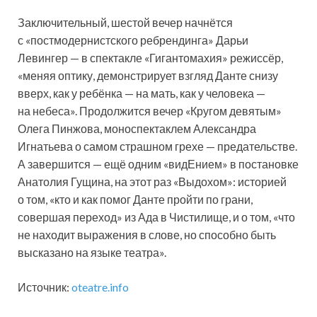
Заключительный, шестой вечер начнётся
с «постмодернистского ребрендинга» Дарьи
Левингер — в спектакле «Гигантомахия» режиссёр,
«меняя оптику, демонстрирует взгляд Данте снизу
вверх, как у ребёнка — на мать, как у человека —
на небеса». Продолжится вечер «Кругом девятым»
Олега Пинжова, моноспектаклем Александра
Игнатьева о самом страшном грехе — предательстве.
А завершится — ещё одним «видЕнием» в постановке
Анатолия Гущина, на этот раз «Выдохом»: историей
о том, «кто и как помог Данте пройти по грани,
совершая переход» из Ада в Чистилище, и о том, «что
не находит выражения в слове, но способно быть
высказано на языке театра».
Источник:
oteatre.info