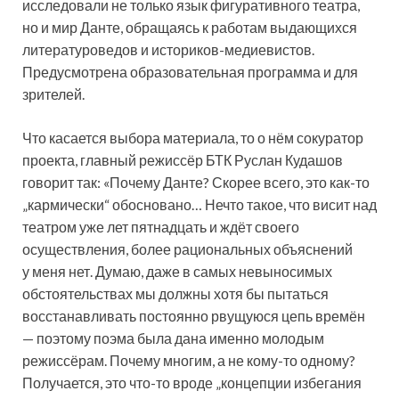
исследовали не только язык фигуративного театра,
но и мир Данте, обращаясь к работам выдающихся
литературоведов и историков-медиевистов.
Предусмотрена образовательная программа и для
зрителей.
Что касается выбора материала, то о нём сокуратор
проекта, главный режиссёр БТК Руслан Кудашов
говорит так: «Почему Данте? Скорее всего, это как-то
„кармически“ обосновано… Нечто такое, что висит над
театром уже лет пятнадцать и ждёт своего
осуществления, более рациональных объяснений
у меня нет. Думаю, даже в самых невыносимых
обстоятельствах мы должны хотя бы пытаться
восстанавливать постоянно рвущуюся цепь времён
— поэтому поэма была дана именно молодым
режиссёрам. Почему многим, а не кому-то одному?
Получается, это что-то вроде „концепции избегания