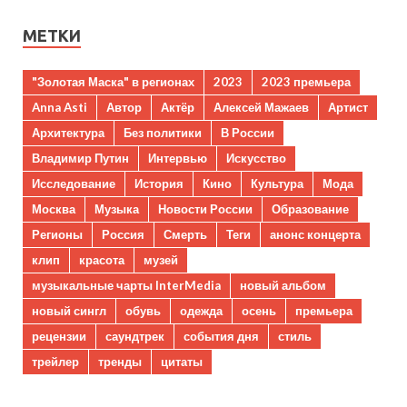
МЕТКИ
"Золотая Маска" в регионах
2023
2023 премьера
Anna Asti
Автор
Актёр
Алексей Мажаев
Артист
Архитектура
Без политики
В России
Владимир Путин
Интервью
Искусство
Исследование
История
Кино
Культура
Мода
Москва
Музыка
Новости России
Образование
Регионы
Россия
Смерть
Теги
анонс концерта
клип
красота
музей
музыкальные чарты InterMedia
новый альбом
новый сингл
обувь
одежда
осень
премьера
рецензии
саундтрек
события дня
стиль
трейлер
тренды
цитаты