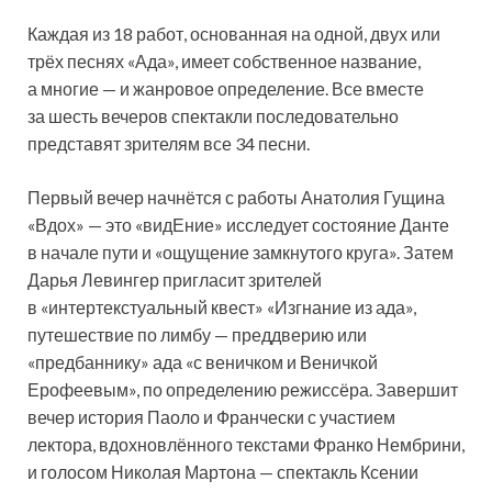
Каждая из 18 работ, основанная на одной, двух или
трёх песнях «Ада», имеет собственное название,
а многие — и жанровое определение. Все вместе
за шесть вечеров спектакли последовательно
представят зрителям все 34 песни.
Первый вечер начнётся с работы Анатолия Гущина
«Вдох» — это «видЕние» исследует состояние Данте
в начале пути и «ощущение замкнутого круга». Затем
Дарья Левингер пригласит зрителей
в «интертекстуальный квест» «Изгнание из ада»,
путешествие по лимбу — преддверию или
«предбаннику» ада «с веничком и Веничкой
Ерофеевым», по определению режиссёра. Завершит
вечер история Паоло и Франчески с участием
лектора, вдохновлённого текстами Франко Нембрини,
и голосом Николая Мартона — спектакль Ксении