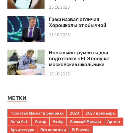
15.10.2023
Греф назвал отличия
Хорошколы от обычной
15.10.2023
Новые инструменты для
подготовки к ЕГЭ получат
московские школьники
15.10.2023
МЕТКИ
"Золотая Маска" в регионах
2023
2023 премьера
Anna Asti
Автор
Актёр
Алексей Мажаев
Артист
Архитектура
Без политики
В России