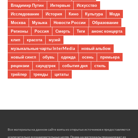
Владимир Путин
Интервью
Искусство
Исследование
История
Кино
Культура
Мода
Москва
Музыка
Новости России
Образование
Регионы
Россия
Смерть
Теги
анонс концерта
клип
красота
музей
музыкальные чарты InterMedia
новый альбом
новый сингл
обувь
одежда
осень
премьера
рецензии
саундтрек
события дня
стиль
трейлер
тренды
цитаты
Все материалы на данном сайте взяты из открытых источников и предоставляются
исключительно в ознакомительных целях. Права на материалы принадлежат их