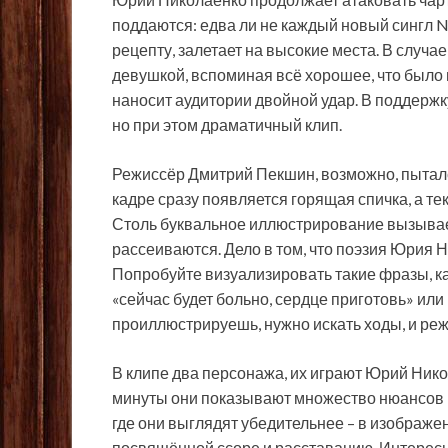
поддаются: едва ли не каждый новый сингл
рецепту, залетает на высокие места. В случае
девушкой, вспоминая всё хорошее, что было
наносит аудитории двойной удар. В поддержк
но при этом драматичный клип.
Режиссёр Дмитрий Пекшин, возможно, пыталс
кадре сразу появляется горящая спичка, а тек
Столь буквальное иллюстрирование вызывает
рассеиваются. Дело в том, что поэзия Юрия 
Попробуйте визуализировать такие фразы, как
«сейчас будет больно, сердце приготовь» или «
проиллюстрируешь, нужно искать ходы, и реж
В клипе два персонажа, их играют Юрий Нико
минуты они показывают множество нюансов в
где они выглядят убедительнее – в изображен
посвящённой ссоре и расставанию. Интересн