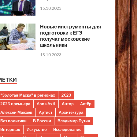
15.10.2023
Новые инструменты для
подготовки к ЕГЭ
получат московские
школьники
15.10.2023
МЕТКИ
"Золотая Маска" в регионах
2023
2023 премьера
Anna Asti
Автор
Актёр
Алексей Мажаев
Артист
Архитектура
Без политики
В России
Владимир Путин
Интервью
Искусство
Исследование