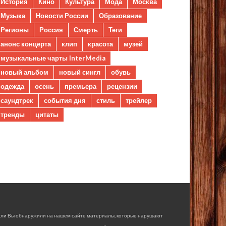
История
Кино
Культура
Мода
Москва
Музыка
Новости России
Образование
Регионы
Россия
Смерть
Теги
анонс концерта
клип
красота
музей
музыкальные чарты InterMedia
новый альбом
новый сингл
обувь
одежда
осень
премьера
рецензии
саундтрек
события дня
стиль
трейлер
тренды
цитаты
сли Вы обнаружили на нашем сайте материалы, которые нарушают