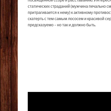
статических страданий (мужчина печально см
притрагивается к нему) к активному против
скатерть с тем самым лососем и красивой се
предсказуемо – но так и должно быть.