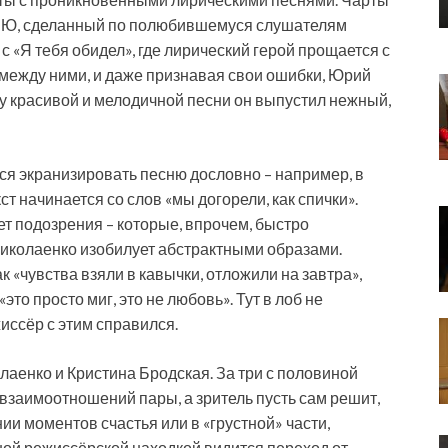
 NЮ, сделанный по полюбившемуся слушателям
 с «Я тебя обидел», где лирический герой прощается с
 между ними, и даже признавая свои ошибки, Юрий
у красивой и мелодичной песни он
выпустил нежный,
я экранизировать песню дословно – например, в
ст начинается со слов «мы догорели, как спички».
 подозрения – которые, впрочем, быстро
Николаенко изобилует абстрактными образами.
 «чувства взяли в кавычки, отложили на завтра»,
это просто миг, это не любовь». Тут в лоб не
иссёр с этим справился.
лаенко и Кристина Бродская. За три с половиной
заимоотношений пары, а зритель пусть сам решит,
ии моментов счастья или в «грустной» части,
ой режиссёрской находкой видится переход от