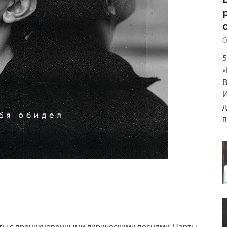
О
5
«
В
И
д
п
ты с проникновенными лирическими песнями. Чарты