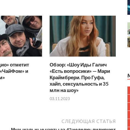
ио» отметит
Обзор: «Шоу Иды Галич
 «ЧайФом» и
«Есть вопросики» — Мари
м»
Краймбрери. Про Гуфа,
хайп, сексуальность и 35
млн на шоу»
03.11.2023
СЛЕДУЮЩАЯ СТАТЬЯ
Музыкальные чарты за 42 неделю: лидируют