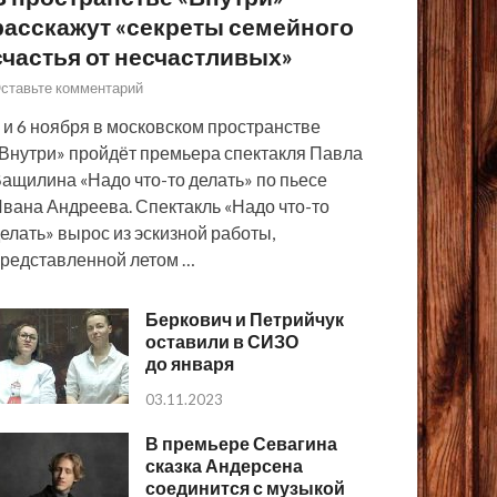
расскажут «секреты семейного
счастья от несчастливых»
ставьте комментарий
 и 6 ноября в московском пространстве
Внутри» пройдёт премьера спектакля Павла
ащилина «Надо что-то делать» по пьесе
вана Андреева. Спектакль «Надо что-то
елать» вырос из эскизной работы,
редставленной летом …
Беркович и Петрийчук
оставили в СИЗО
до января
03.11.2023
В премьере Севагина
сказка Андерсена
соединится с музыкой