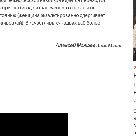
отрит на блюдо из запечённого лосося и не
остоянию (женщина экзальтированно сдёргивает
рвировкой). В «счастливых» кадрах всё более
Алексей Мажаев, InterMedia
О
О
С
а
в
л