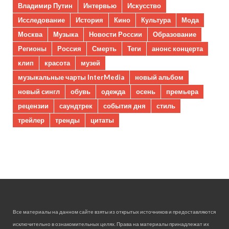
Владимир Путин
Интервью
Искусство
Исследование
История
Кино
Культура
Мода
Москва
Музыка
Новости России
Образование
Регионы
Россия
Смерть
Теги
анонс концерта
клип
красота
музей
музыкальные чарты InterMedia
новый альбом
новый сингл
обувь
одежда
осень
премьера
рецензии
саундтрек
события дня
стиль
трейлер
тренды
цитаты
Все материалы на данном сайте взяты из открытых источников и предоставляются
исключительно в ознакомительных целях. Права на материалы принадлежат их