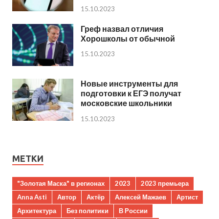
15.10.2023
Греф назвал отличия
Хорошколы от обычной
15.10.2023
Новые инструменты для
подготовки к ЕГЭ получат
московские школьники
15.10.2023
МЕТКИ
"Золотая Маска" в регионах
2023
2023 премьера
Anna Asti
Автор
Актёр
Алексей Мажаев
Артист
Архитектура
Без политики
В России