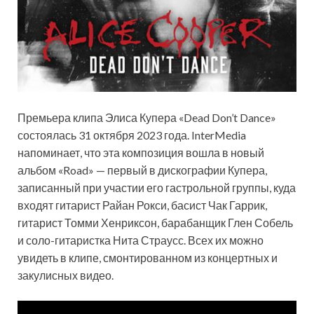
Премьера клипа Элиса Купера «Dead Don’t Dance»
состоялась 31 октября 2023 года. InterMedia
напоминает, что эта композиция вошла в новый
альбом «Road» — первый в дискографии Купера,
записанный при участии его гастрольной группы, куда
входят гитарист Райан Рокси, басист Чак Гаррик,
гитарист Томми Хенриксон, барабанщик Глен Собель
и соло-гитаристка Нита Страусс. Всех их можно
увидеть в клипе, смонтированном из концертных и
закулисных видео.