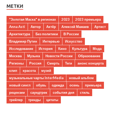
МЕТКИ
"Золотая Маска" в регионах
2023
2023 премьера
Anna Asti
Автор
Актёр
Алексей Мажаев
Артист
Архитектура
Без политики
В России
Владимир Путин
Интервью
Искусство
Исследование
История
Кино
Культура
Мода
Москва
Музыка
Новости России
Образование
Регионы
Россия
Смерть
Теги
анонс концерта
клип
красота
музей
музыкальные чарты InterMedia
новый альбом
новый сингл
обувь
одежда
осень
премьера
рецензии
саундтрек
события дня
стиль
трейлер
тренды
цитаты