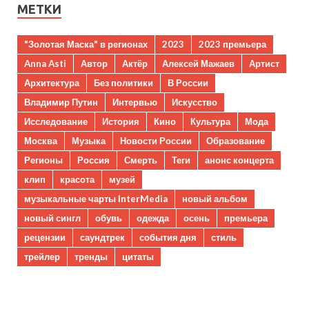
МЕТКИ
"Золотая Маска" в регионах
2023
2023 премьера
Anna Asti
Автор
Актёр
Алексей Мажаев
Артист
Архитектура
Без политики
В России
Владимир Путин
Интервью
Искусство
Исследование
История
Кино
Культура
Мода
Москва
Музыка
Новости России
Образование
Регионы
Россия
Смерть
Теги
анонс концерта
клип
красота
музей
музыкальные чарты InterMedia
новый альбом
новый сингл
обувь
одежда
осень
премьера
рецензии
саундтрек
события дня
стиль
трейлер
тренды
цитаты