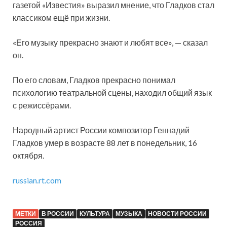
газетой «Известия» выразил мнение, что Гладков стал
классиком ещё при жизни.
«Его музыку прекрасно знают и любят все», — сказал
он.
По его словам, Гладков прекрасно понимал
психологию театральной сцены, находил общий язык
с режиссёрами.
Народный артист России композитор Геннадий
Гладков умер в возрасте 88 лет в понедельник, 16
октября.
russian.rt.com
МЕТКИ
В РОССИИ
КУЛЬТУРА
МУЗЫКА
НОВОСТИ РОССИИ
РОССИЯ