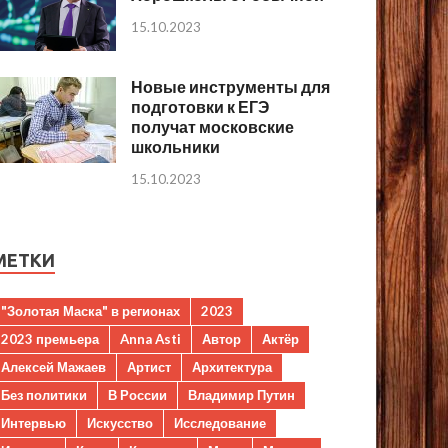
15.10.2023
Новые инструменты для
подготовки к ЕГЭ
получат московские
школьники
15.10.2023
МЕТКИ
"Золотая Маска" в регионах
2023
2023 премьера
Anna Asti
Автор
Актёр
Алексей Мажаев
Артист
Архитектура
Без политики
В России
Владимир Путин
Интервью
Искусство
Исследование