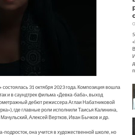
О
5
«
В
И
д
п
 состоялась 31 октября 2023 года. Композиция вошла
так и в саундтрек фильма «Девка-баба», выход
лнометражный дебют режиссера Аглаи Набатниковой
рка»), где главные роли исполнили Таисья Калинина,
 Мачульский, Алексей
Вертков, Иван Бычков и др.
-подросток, она учится в художественной школе, но