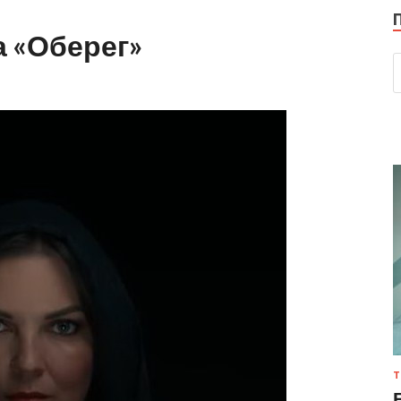
 «Оберег»
Т