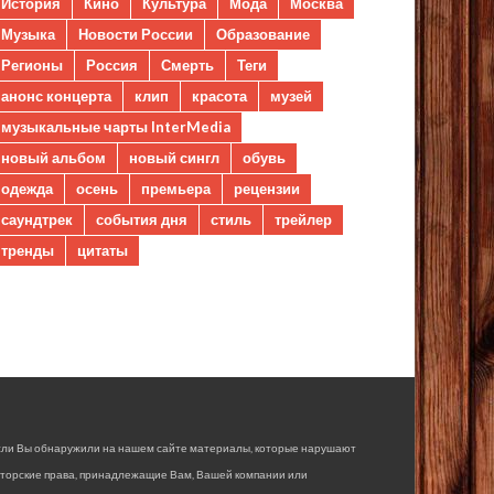
История
Кино
Культура
Мода
Москва
Музыка
Новости России
Образование
Регионы
Россия
Смерть
Теги
анонс концерта
клип
красота
музей
музыкальные чарты InterMedia
новый альбом
новый сингл
обувь
одежда
осень
премьера
рецензии
саундтрек
события дня
стиль
трейлер
тренды
цитаты
сли Вы обнаружили на нашем сайте материалы, которые нарушают
вторские права, принадлежащие Вам, Вашей компании или