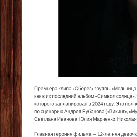
Премьера клипа «Оберег» группы «Мельница»
как в их последний альбом «Символ солнца», 
которого запланирован в 2024 году. Это по
по сценарию Андрея Рубанова («Викинг», «Му
Светлана Иванова, Юлия Марченко, Николая
Главная героиня фильма — 12-летняя девочка