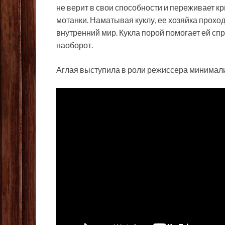
не верит в свои способности и переживает к
мотанки. Наматывая куклу, ее хозяйка прохо
внутренний мир. Кукла порой помогает ей сп
наоборот.
Аглая выступила в роли режиссера минималис