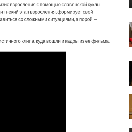
ризис взросления с помощью славянской куклы-
дит некий этап взросления, формирует свой
равиться со сложными ситуациями, а порой —
тичного клипа, куда вошли и кадры из ее фильма.