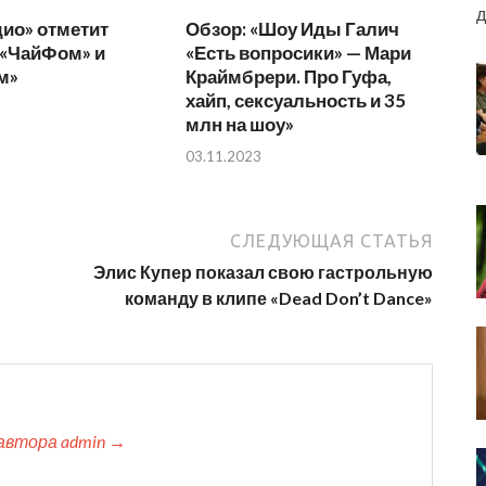
д
ио» отметит
Обзор: «Шоу Иды Галич
 «ЧайФом» и
«Есть вопросики» — Мари
м»
Краймбрери. Про Гуфа,
хайп, сексуальность и 35
млн на шоу»
03.11.2023
СЛЕДУЮЩАЯ СТАТЬЯ
Элис Купер показал свою гастрольную
команду в клипе «Dead Don’t Dance»
автора admin →