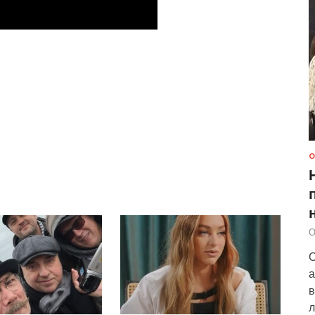
О
О
С
а
в
л