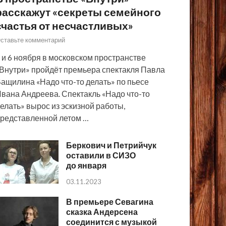
расскажут «секреты семейного
счастья от несчастливых»
ставьте комментарий
 и 6 ноября в московском пространстве
Внутри» пройдёт премьера спектакля Павла
ащилина «Надо что-то делать» по пьесе
вана Андреева. Спектакль «Надо что-то
елать» вырос из эскизной работы,
редставленной летом …
Беркович и Петрийчук
оставили в СИЗО
до января
03.11.2023
В премьере Севагина
сказка Андерсена
соединится с музыкой