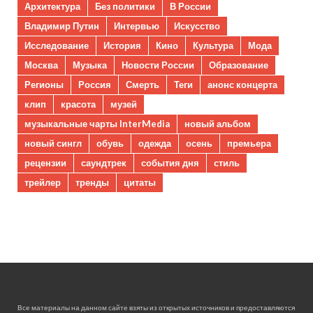
Архитектура
Без политики
В России
Владимир Путин
Интервью
Искусство
Исследование
История
Кино
Культура
Мода
Москва
Музыка
Новости России
Образование
Регионы
Россия
Смерть
Теги
анонс концерта
клип
красота
музей
музыкальные чарты InterMedia
новый альбом
новый сингл
обувь
одежда
осень
премьера
рецензии
саундтрек
события дня
стиль
трейлер
тренды
цитаты
Все материалы на данном сайте взяты из открытых источников и предоставляются