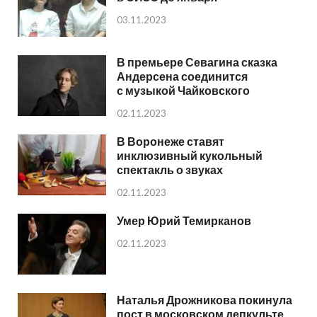
03.11.2023
В премьере Севагина сказка
Андерсена соединится
с музыкой Чайковского
02.11.2023
В Воронеже ставят
инклюзивный кукольный
спектакль о звуках
02.11.2023
Умер Юрий Темирканов
02.11.2023
Наталья Дрожникова покинула
пост в московском депкульте