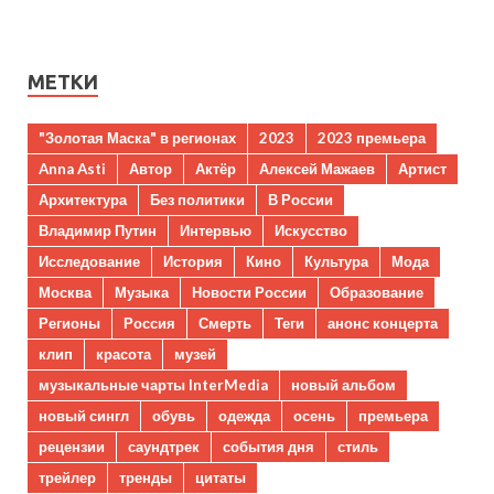
МЕТКИ
"Золотая Маска" в регионах
2023
2023 премьера
Anna Asti
Автор
Актёр
Алексей Мажаев
Артист
Архитектура
Без политики
В России
Владимир Путин
Интервью
Искусство
Исследование
История
Кино
Культура
Мода
Москва
Музыка
Новости России
Образование
Регионы
Россия
Смерть
Теги
анонс концерта
клип
красота
музей
музыкальные чарты InterMedia
новый альбом
новый сингл
обувь
одежда
осень
премьера
рецензии
саундтрек
события дня
стиль
трейлер
тренды
цитаты