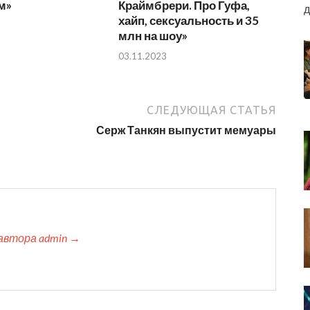
м»
Краймбрери. Про Гуфа,
д
хайп, сексуальность и 35
млн на шоу»
03.11.2023
СЛЕДУЮЩАЯ СТАТЬЯ
Серж Танкян выпустит мемуары
автора admin →