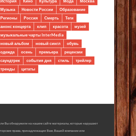
История
Кино
Культура
Мода
Москва
Музыка
Новости России
Образование
Регионы
Россия
Смерть
Теги
анонс концерта
клип
красота
музей
музыкальные чарты InterMedia
новый альбом
новый сингл
обувь
одежда
осень
премьера
рецензии
саундтрек
события дня
стиль
трейлер
тренды
цитаты
сли Вы обнаружили на нашем сайте материалы, которые нарушают
вторские права, принадлежащие Вам, Вашей компании или