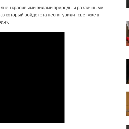
полнен красивыми видами природы и различными
, в
который войдет эта песня, увидит свет уже в
ия».