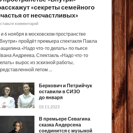
расскажут «секреты семейного
счастья от несчастливых»
ставьте комментарий
 и 6 ноября в московском пространстве
Внутри» пройдёт премьера спектакля Павла
ащилина «Надо что-то делать» по пьесе
вана Андреева. Спектакль «Надо что-то
елать» вырос из эскизной работы,
редставленной летом …
Беркович и Петрийчук
оставили в СИЗО
до января
03.11.2023
В премьере Севагина
сказка Андерсена
соединится с музыкой