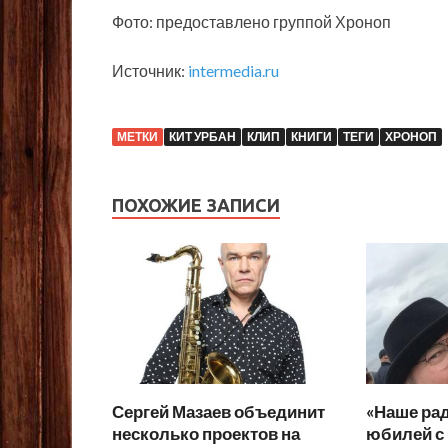
Фото: предоставлено группой Хроноп
Источник:
intermedia.ru
МЕТКИ
КИТ УРБАН
КЛИП
КНИГИ
ТЕГИ
ХРОНОП
ПОХОЖИЕ ЗАПИСИ
Сергей Мазаев объединит
«Наше рад
несколько проектов на
юбилей с