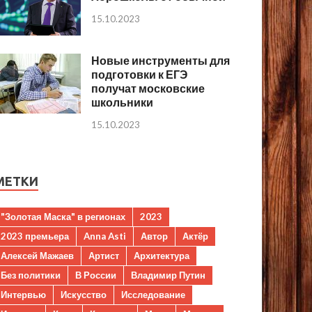
15.10.2023
Новые инструменты для
подготовки к ЕГЭ
получат московские
школьники
15.10.2023
МЕТКИ
"Золотая Маска" в регионах
2023
2023 премьера
Anna Asti
Автор
Актёр
Алексей Мажаев
Артист
Архитектура
Без политики
В России
Владимир Путин
Интервью
Искусство
Исследование