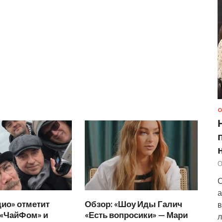
О
О
С
а
ио» отметит
Обзор: «Шоу Иды Галич
в
 «ЧайФом» и
«Есть вопросики» — Мари
л