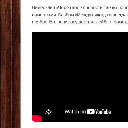
Видеоклип «Через поле пронести свечу» на
символами. Альбом «Между никогда и всегда»
ноябре. Его релиз осуществит лейбл «Геометр