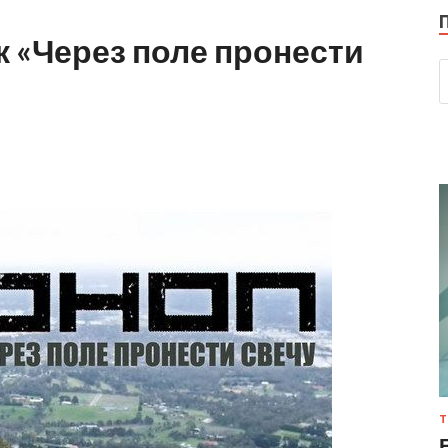
к «Через поле пронести
Т