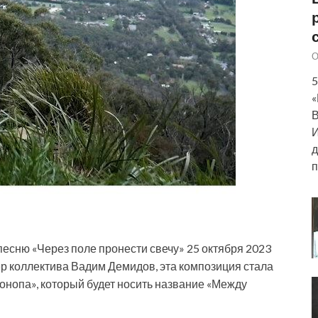
О
5
«
В
И
д
п
есню «Через поле пронести свечу» 25 октября 2023
дер коллектива Вадим Демидов, эта композиция стала
онопа», который будет носить название «Между