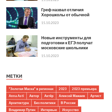
Греф назвал отличия
Хорошколы от обычной
15.10.2023
Новые инструменты для
подготовки к ЕГЭ получат
московские школьники
15.10.2023
МЕТКИ
"Золотая Маска" в регионах
2023
2023 премьера
Anna Asti
Автор
Актёр
Алексей Мажаев
Артист
Архитектура
Без политики
В России
Владимир Путин
Интервью
Искусство