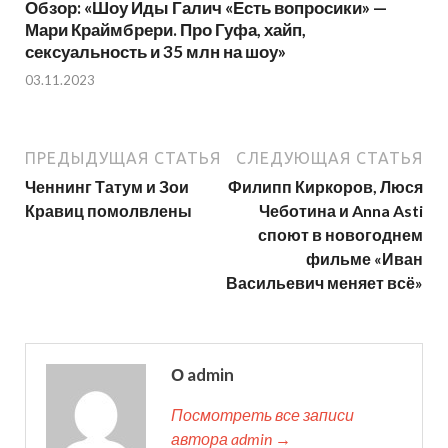
Обзор: «Шоу Иды Галич «Есть вопросики» —
Мари Краймбрери. Про Гуфа, хайп,
сексуальность и 35 млн на шоу»
03.11.2023
ПРЕДЫДУЩАЯ СТАТЬЯ
СЛЕДУЮЩАЯ СТАТЬЯ
Ченнинг Татум и Зои
Филипп Киркоров, Люся
Кравиц помолвлены
Чеботина и Anna Asti
споют в новогоднем
фильме «Иван
Васильевич меняет всё»
О admin
Посмотреть все записи
автора admin →