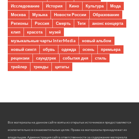
Исследование
История
Кино
Культура
Мода
Москва
Музыка
Новости России
Образование
Регионы
Россия
Смерть
Теги
анонс концерта
клип
красота
музей
музыкальные чарты InterMedia
новый альбом
новый сингл
обувь
одежда
осень
премьера
рецензии
саундтрек
события дня
стиль
трейлер
тренды
цитаты
Все материалы на данном сайте взяты из открытых источников и предоставляются
исключительно в ознакомительных целях. Права на материалы принадлежат их
владельцам. Администрация сайта ответственности за содержание материала