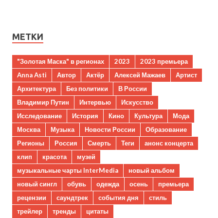
МЕТКИ
"Золотая Маска" в регионах
2023
2023 премьера
Anna Asti
Автор
Актёр
Алексей Мажаев
Артист
Архитектура
Без политики
В России
Владимир Путин
Интервью
Искусство
Исследование
История
Кино
Культура
Мода
Москва
Музыка
Новости России
Образование
Регионы
Россия
Смерть
Теги
анонс концерта
клип
красота
музей
музыкальные чарты InterMedia
новый альбом
новый сингл
обувь
одежда
осень
премьера
рецензии
саундтрек
события дня
стиль
трейлер
тренды
цитаты