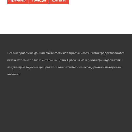
трейлер
тренды
цитаты
Все материалы на данном сайте взяты из открытых источников и предоставляются
исключительно в ознакомительных целях. Права на материалы принадлежат их
владельцам. Администрация сайта ответственности за содержание материала
не несет.