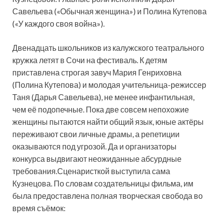
Савельева («Обычная женщина») и Полина Кутепова
(«У каждого своя война»).
Двенадцать школьников из калужского театрального
кружка летят в Сочи на фестиваль. К детям
приставлена строгая завуч Мария Генриховна
(Полина Кутепова) и молодая учительница-режиссер
Таня (Дарья Савельева), не менее инфантильная,
чем её подопечные. Пока две совсем непохожие
женщины пытаются найти общий язык, юные актёры
переживают свои личные драмы, а репетиции
оказываются под угрозой. Да и организаторы
конкурса выдвигают неожиданные абсурдные
требования.Сценаристкой выступила сама
Кузнецова. По словам создательницы фильма, им
была предоставлена полная творческая свобода во
время съёмок: