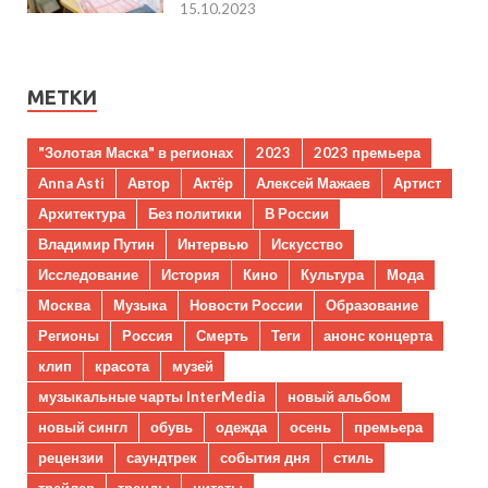
15.10.2023
МЕТКИ
"Золотая Маска" в регионах
2023
2023 премьера
Anna Asti
Автор
Актёр
Алексей Мажаев
Артист
Архитектура
Без политики
В России
Владимир Путин
Интервью
Искусство
Исследование
История
Кино
Культура
Мода
Москва
Музыка
Новости России
Образование
Регионы
Россия
Смерть
Теги
анонс концерта
клип
красота
музей
музыкальные чарты InterMedia
новый альбом
новый сингл
обувь
одежда
осень
премьера
рецензии
саундтрек
события дня
стиль