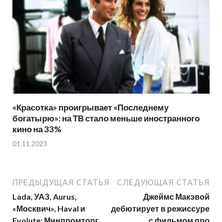
«Красотка» проигрывает «Последнему
богатырю»: на ТВ стало меньше иностранного
кино на 33%
01.11.2023
ПРЕДЫДУЩАЯ СТАТЬЯ
СЛЕДУЮЩАЯ СТАТЬЯ
Lada, УАЗ, Aurus,
Джеймс Макэвой
«Москвич», Haval и
дебютирует в режиссуре
Evolute: Минпромторг
с фильмом про