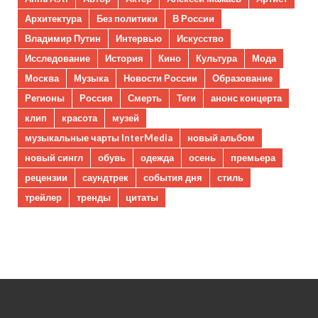
Архитектура
Без политики
В России
Владимир Путин
Интервью
Искусство
Исследование
История
Кино
Культура
Мода
Москва
Музыка
Новости России
Образование
Регионы
Россия
Смерть
Теги
анонс концерта
клип
красота
музей
музыкальные чарты InterMedia
новый альбом
новый сингл
обувь
одежда
осень
премьера
рецензии
саундтрек
события дня
стиль
трейлер
тренды
цитаты