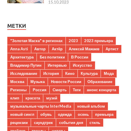
15.10.2023
МЕТКИ
"Золотая Маска" в регионах
2023
2023 премьера
Anna Asti
Автор
Актёр
Алексей Мажаев
Артист
Архитектура
Без политики
В России
Владимир Путин
Интервью
Искусство
Исследование
История
Кино
Культура
Мода
Москва
Музыка
Новости России
Образование
Регионы
Россия
Смерть
Теги
анонс концерта
клип
красота
музей
музыкальные чарты InterMedia
новый альбом
новый сингл
обувь
одежда
осень
премьера
рецензии
саундтрек
события дня
стиль
трейлер
тренды
цитаты