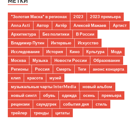
МЕТКИ
"Золотая Маска" в регионах
2023
2023 премьера
Anna Asti
Автор
Актёр
Алексей Мажаев
Артист
Архитектура
Без политики
В России
Владимир Путин
Интервью
Искусство
Исследование
История
Кино
Культура
Мода
Москва
Музыка
Новости России
Образование
Регионы
Россия
Смерть
Теги
анонс концерта
клип
красота
музей
музыкальные чарты InterMedia
новый альбом
новый сингл
обувь
одежда
осень
премьера
рецензии
саундтрек
события дня
стиль
трейлер
тренды
цитаты