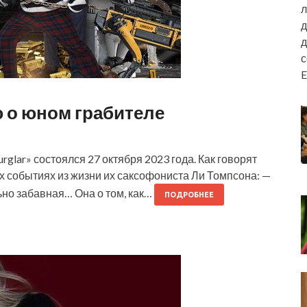
л
д
д
E
 о юном грабителе
rglar» состоялся 27 октября 2023 года. Как говорят
х событиях из жизни их саксофониста Ли Томпсона: —
ьно забавная… Она о том, как…
ПОДРОБНЕЕ