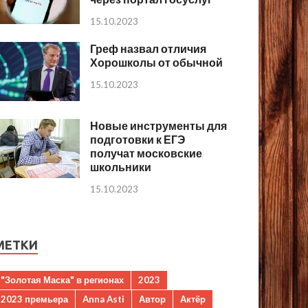
15.10.2023
Греф назвал отличия
Хорошколы от обычной
15.10.2023
Новые инструменты для
подготовки к ЕГЭ
получат московские
школьники
15.10.2023
МЕТКИ
"Золотая Маска" в регионах
2023
2023 премьера
Anna Asti
Автор
Актёр