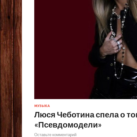
МУЗЫКА
Люся Чеботина спела о том
«Псевдомодели»
Оставьте комментарий