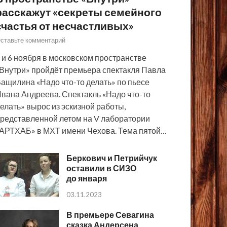
расскажут «секреты семейного
счастья от несчастливых»
ставьте комментарий
 и 6 ноября в московском пространстве
Внутри» пройдёт премьера спектакля Павла
ащилина «Надо что-то делать» по пьесе
вана Андреева. Спектакль «Надо что-то
елать» вырос из эскизной работы,
редставленной летом на V лаборатории
АРТХАБ» в МХТ имени Чехова. Тема пятой…
Беркович и Петрийчук
оставили в СИЗО
до января
03.11.2023
В премьере Севагина
сказка Андерсена