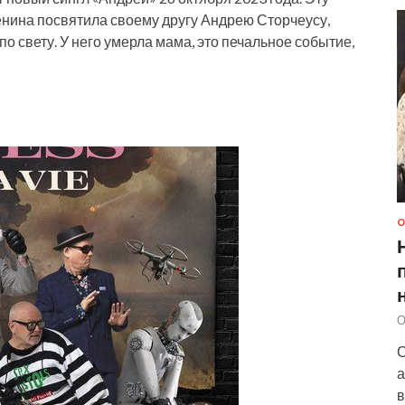
нина посвятила своему другу Андрею Сторчеусу,
по свету. У него умерла мама, это печальное событие,
О
О
С
а
в