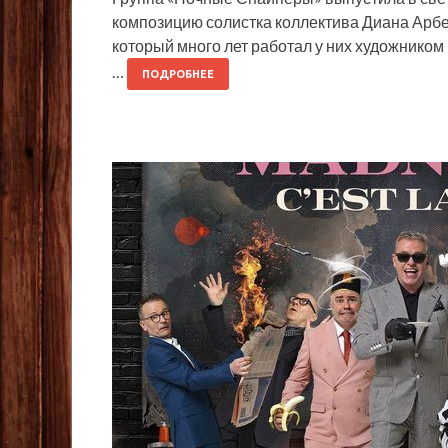
композицию солистка коллектива Диана Арбе
который много лет работал у них художником 
…
ПОДРОБНЕЕ