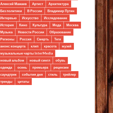
Алексей Мажаев
Артист
Архитектура
Без политики
В России
Владимир Путин
Интервью
Искусство
Исследование
История
Кино
Культура
Мода
Москва
Музыка
Новости России
Образование
Регионы
Россия
Смерть
Теги
анонс концерта
клип
красота
музей
музыкальные чарты InterMedia
новый альбом
новый сингл
обувь
одежда
осень
премьера
рецензии
саундтрек
события дня
стиль
трейлер
тренды
цитаты