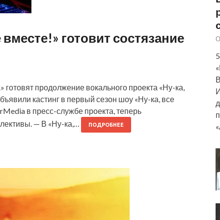
 вместе!» готовит состязание
О
5
«
В
 готовят продолжение вокального проекта «Ну-ка,
И
объявили кастинг в первый сезон шоу «Ну-ка, все
д
erMedia в пресс-службе проекта, теперь
п
ллективы. — В «Ну-ка,…
«
ПОДРОБНЕЕ