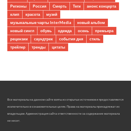
Регионы
Россия
Смерть
Теги
анонс концерта
клип
красота
музей
музыкальные чарты InterMedia
новый альбом
новый сингл
обувь
одежда
осень
премьера
рецензии
саундтрек
события дня
стиль
трейлер
тренды
цитаты
Все материалы на данном сайте взяты из открытых источников и предоставляются
исключительно в ознакомительных целях. Права на материалы принадлежат их
владельцам. Администрация сайта ответственности за содержание материала
не несет.