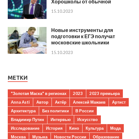
Хорошколы от обычной
15.10.2023
Новые инструменты для
подготовки к ЕГЭ получат
московские школьники
15.10.2023
МЕТКИ
"Золотая Маска" в регионах
2023
2023 премьера
Anna Asti
Автор
Актёр
Алексей Мажаев
Артист
Архитектура
Без политики
В России
Владимир Путин
Интервью
Искусство
Исследование
История
Кино
Культура
Мода
Москва
Музыка
Новости России
Образование