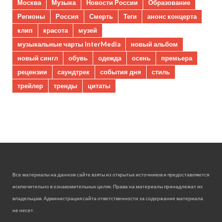
Москва
Музыка
Новости России
Образование
Регионы
Россия
Смерть
Теги
анонс концерта
клип
красота
музей
музыкальные чарты InterMedia
новый альбом
новый сингл
обувь
одежда
осень
премьера
рецензии
саундтрек
события дня
стиль
трейлер
тренды
цитаты
Все материалы на данном сайте взяты из открытых источников и предоставляются
исключительно в ознакомительных целях. Права на материалы принадлежат их
владельцам. Администрация сайта ответственности за содержание материала
не несет.