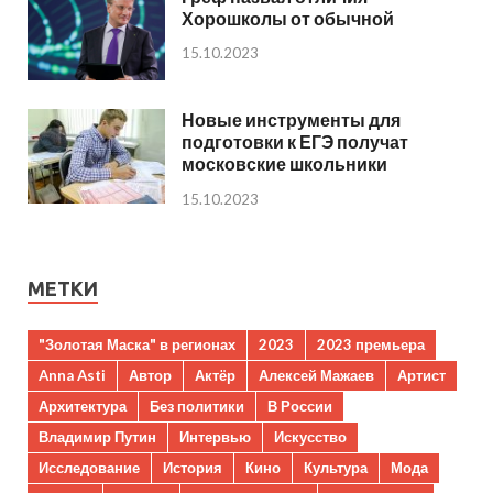
Хорошколы от обычной
15.10.2023
Новые инструменты для
подготовки к ЕГЭ получат
московские школьники
15.10.2023
МЕТКИ
"Золотая Маска" в регионах
2023
2023 премьера
Anna Asti
Автор
Актёр
Алексей Мажаев
Артист
Архитектура
Без политики
В России
Владимир Путин
Интервью
Искусство
Исследование
История
Кино
Культура
Мода