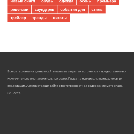
новый сингл
обувь
одежда
осень
премьера
рецензии
саундтрек
события дня
стиль
трейлер
тренды
цитаты
Все материалы на данном сайте взяты из открытых источников и предоставляются
исключительно в ознакомительных целях. Права на материалы принадлежат их
владельцам. Администрация сайта ответственности за содержание материала
не несет.