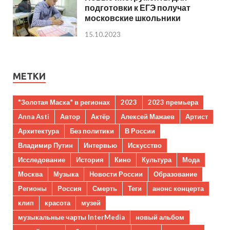
подготовки к ЕГЭ получат
московские школьники
15.10.2023
МЕТКИ
"Золотая Маска" в регионах
2023
2023 премьера
Anna Asti
Автор
Актёр
Алексей Мажаев
Артист
Архитектура
Без политики
В России
Владимир Путин
Интервью
Искусство
Исследование
История
Кино
Культура
Мода
Москва
Музыка
Новости России
Образование
Регионы
Россия
Смерть
Теги
анонс концерта
клип
красота
музей
музыкальные чарты InterMedia
новый альбом