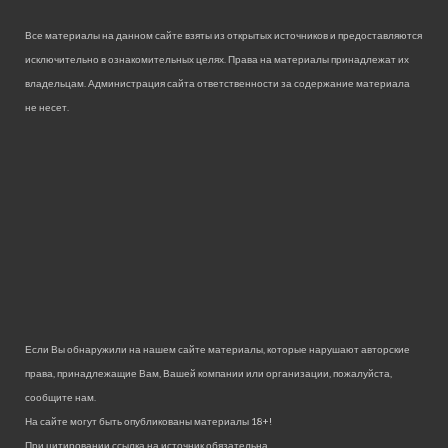
Все материалы на данном сайте взяты из открытых источников и предоставляются
исключительно в ознакомительных целях. Права на материалы принадлежат их
владельцам. Администрация сайта ответственности за содержание материала
не несет.
Если Вы обнаружили на нашем сайте материалы, которые нарушают авторские
права, принадлежащие Вам, Вашей компании или организации, пожалуйста,
сообщите нам.
На сайте могут быть опубликованы материалы 18+!
При цитировании ссылка на источник обязательна.