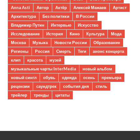
Anna Asti
Автор
Актёр
Алексей Мажаев
Артист
Архитектура
Без политики
В России
Владимир Путин
Интервью
Искусство
Исследование
История
Кино
Культура
Мода
Москва
Музыка
Новости России
Образование
Регионы
Россия
Смерть
Теги
анонс концерта
клип
красота
музей
музыкальные чарты InterMedia
новый альбом
новый сингл
обувь
одежда
осень
премьера
рецензии
саундтрек
события дня
стиль
трейлер
тренды
цитаты