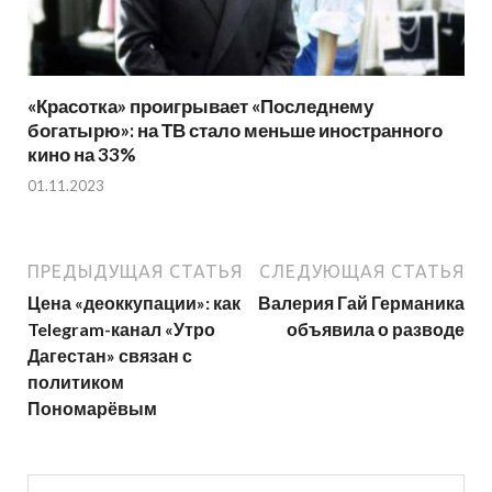
«Красотка» проигрывает «Последнему
богатырю»: на ТВ стало меньше иностранного
кино на 33%
01.11.2023
ПРЕДЫДУЩАЯ СТАТЬЯ
СЛЕДУЮЩАЯ СТАТЬЯ
Цена «деоккупации»: как
Валерия Гай Германика
Telegram-канал «Утро
объявила о разводе
Дагестан» связан с
политиком
Пономарёвым