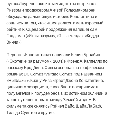
руках»Лоуренс также отметил, что на встречах с
Ривзом и продюсером Акивой Голдсманом они
обсуждали дальнейшую историю Константина и
сошлись на том, что сиквел должен иметь взрослый
рейтинг R. Сценарий продолжения напишет сам
Голдсман («Игры разума», «Я — легенда», «Код да
Винчи»).
Первого «Константина» написали Кевин Бродбин
(«Охотники за разумом», 2004) и Фрэнк А. Каппелло по
рассказу Бродбина. Фильм основан на графических
романах DC Comics/Vertigo Comics под названием
«Hellblazer». Киану Ривз играет Джона Константина,
циничного экзорциста, способного воспринимать
полуангелов и полудемонов в их истинном обличии, а
также путешествовать между Землёй и адом. В
фильме также снялись Рэйчел Вайс, Шайа ЛаБаф,
Тильда Суинтон и другие.