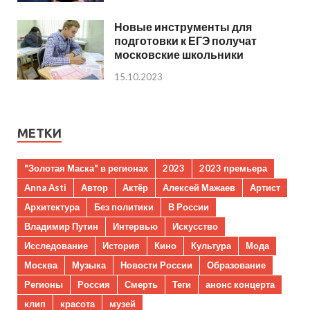
Новые инструменты для
подготовки к ЕГЭ получат
московские школьники
15.10.2023
МЕТКИ
"Золотая Маска" в регионах
2023
2023 премьера
Anna Asti
Автор
Актёр
Алексей Мажаев
Артист
Архитектура
Без политики
В России
Владимир Путин
Интервью
Искусство
Исследование
История
Кино
Культура
Мода
Москва
Музыка
Новости России
Образование
Регионы
Россия
Смерть
Теги
анонс концерта
клип
красота
музей