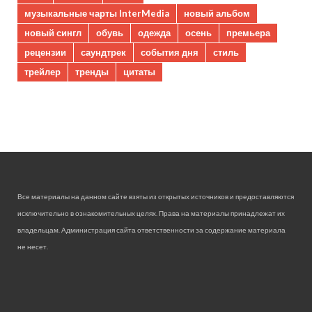
музыкальные чарты InterMedia
новый альбом
новый сингл
обувь
одежда
осень
премьера
рецензии
саундтрек
события дня
стиль
трейлер
тренды
цитаты
Все материалы на данном сайте взяты из открытых источников и предоставляются
исключительно в ознакомительных целях. Права на материалы принадлежат их
владельцам. Администрация сайта ответственности за содержание материала
не несет.