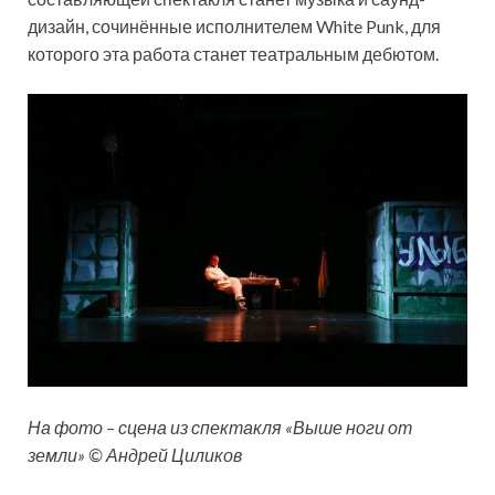
дизайн, сочинённые исполнителем White Punk, для
которого эта работа станет театральным дебютом.
На фото – сцена из спектакля «Выше ноги от
земли» © Андрей Циликов