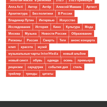
Anna Asti
Автор
Актёр
Алексей Мажаев
Артист
Архитектура
Без политики
В России
Владимир Путин
Интервью
Искусство
Исследование
История
Кино
Культура
Мода
Москва
Музыка
Новости России
Образование
Регионы
Россия
Смерть
Теги
анонс концерта
клип
красота
музей
музыкальные чарты InterMedia
новый альбом
новый сингл
обувь
одежда
осень
премьера
рецензии
саундтрек
события дня
стиль
трейлер
тренды
цитаты