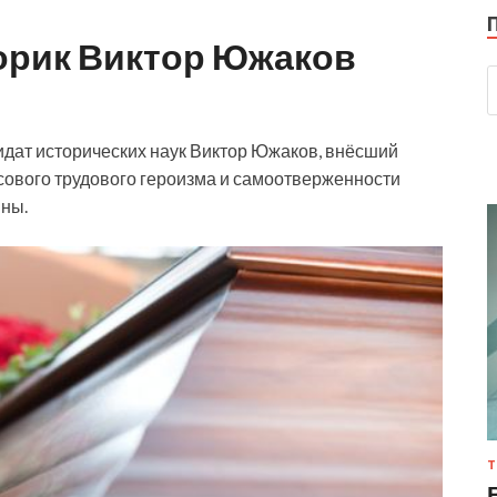
орик Виктор Южаков
идат исторических наук Виктор Южаков, внёсший
сового трудового героизма и самоотверженности
йны.
Т