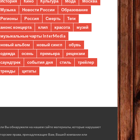
История
Кино
Культура
Мода
Москва
Музыка
Новости России
Образование
Регионы
Россия
Смерть
Теги
анонс концерта
клип
красота
музей
музыкальные чарты InterMedia
новый альбом
новый сингл
обувь
одежда
осень
премьера
рецензии
саундтрек
события дня
стиль
трейлер
тренды
цитаты
сли Вы обнаружили на нашем сайте материалы, которые нарушают
вторские права, принадлежащие Вам, Вашей компании или