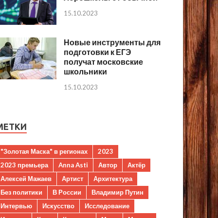
15.10.2023
Новые инструменты для
подготовки к ЕГЭ
получат московские
школьники
15.10.2023
МЕТКИ
"Золотая Маска" в регионах
2023
2023 премьера
Anna Asti
Автор
Актёр
Алексей Мажаев
Артист
Архитектура
Без политики
В России
Владимир Путин
Интервью
Искусство
Исследование