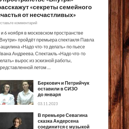
расскажут «секреты семейного
счастья от несчастливых»
ставьте комментарий
 и 6 ноября в московском пространстве
Внутри» пройдёт премьера спектакля Павла
ащилина «Надо что-то делать» по пьесе
вана Андреева. Спектакль «Надо что-то
елать» вырос из эскизной работы,
редставленной летом …
Беркович и Петрийчук
оставили в СИЗО
до января
03.11.2023
В премьере Севагина
сказка Андерсена
соединится с музыкой