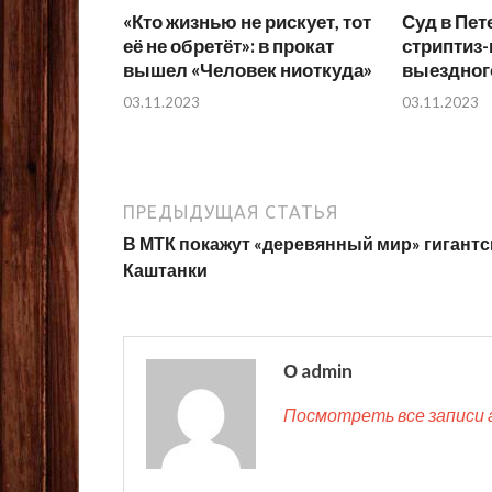
«Кто жизнью не рискует, тот
Суд в Пет
её не обретёт»: в прокат
стриптиз-
вышел «Человек ниоткуда»
выездног
03.11.2023
03.11.2023
ПРЕДЫДУЩАЯ СТАТЬЯ
В МТК покажут «деревянный мир» гигантс
Каштанки
О admin
Посмотреть все записи 