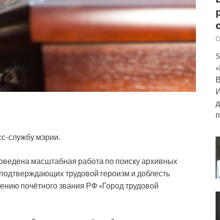
О
5
«
В
И
д
п
сс-службу мэрии.
роведена масштабная работа по поиску архивных
 подтверждающих трудовой героизм и доблесть
оению почётного звания РФ «Город трудовой