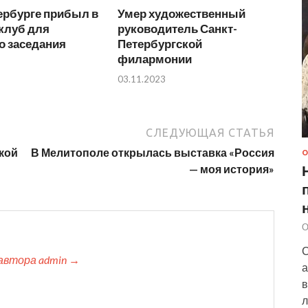
ербурге прибыл в
Умер художественный
клуб для
руководитель Санкт-
о заседания
Петербургской
филармонии
03.11.2023
СЛЕДУЮЩАЯ СТАТЬЯ
кой
В Мелитополе открылась выставка «Россия
О
— моя история»
О
С
автора admin →
а
в
л