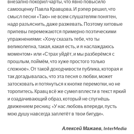
внезапно покорил чарты, что явно повысило
самооценку Павла Кравцова. И рэпер решил, что
смысл песни «Таю» не всем слушателям понятен,
надо разъяснить, даже разжевать. Поэтому хитовые
припевы перемежаются примерно поэтическими
упражнениями: «Хочу сказать тебе, что ты
великолепна, такая, какая есть, и я наслаждаюсь
моментом» или «Страх уйдёт, и мы разберёмся с
прошлым, поймём, что хуже простого только
сложное». От такой доходчивости публика, которая и
так догадывалась, что эта песня о любви, может
затосковать и потянуться к кнопке перемотки, но не
торопитесь. Кравц всё же сумел вплести в текст яркий
и озадачивающий образ, который не спугнёшь
движением ресниц: «У нас любовь впереди, пусть
мою душу навсегда заплетёт в твои бигуди».
Алексей Мажаев, InterMedia