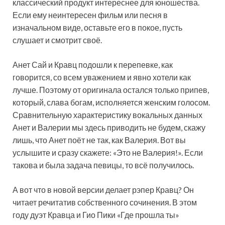
классический продукт интереснее для юношества.
Если ему неинтересен фильм или песня в
изначальном виде, оставьте его в покое, пусть
слушает и смотрит своё.
Анет Сай и Кравц подошли к перепевке, как
говорится, со всем уважением и явно хотели как
лучше. Поэтому от оригинала остался только припев,
который, слава богам, исполняется женским голосом.
Сравнительную характеристику вокальных данных
Анет и Валерии мы здесь приводить не будем, скажу
лишь, что Анет поёт не так, как Валерия. Вот вы
услышите и сразу скажете: «Это не Валерия!». Если
такова и была задача певицы, то всё получилось.
А вот что в новой версии делает рэпер Кравц? Он
читает речитатив собственного сочинения. В этом
году дуэт Кравца и Гио Пики «Где прошла ты»