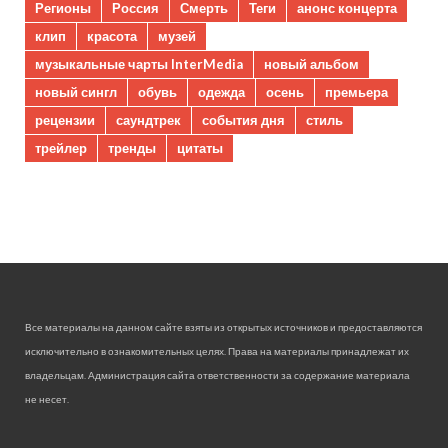
Регионы
Россия
Смерть
Теги
анонс концерта
клип
красота
музей
музыкальные чарты InterMedia
новый альбом
новый сингл
обувь
одежда
осень
премьера
рецензии
саундтрек
события дня
стиль
трейлер
тренды
цитаты
Все материалы на данном сайте взяты из открытых источников и предоставляются
исключительно в ознакомительных целях. Права на материалы принадлежат их
владельцам. Администрация сайта ответственности за содержание материала
не несет.