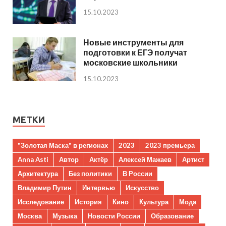
15.10.2023
Новые инструменты для
подготовки к ЕГЭ получат
московские школьники
15.10.2023
МЕТКИ
"Золотая Маска" в регионах
2023
2023 премьера
Anna Asti
Автор
Актёр
Алексей Мажаев
Артист
Архитектура
Без политики
В России
Владимир Путин
Интервью
Искусство
Исследование
История
Кино
Культура
Мода
Москва
Музыка
Новости России
Образование