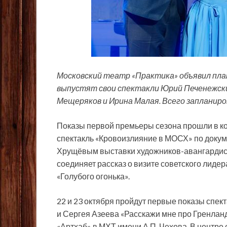
Московский театр «Практика» объявил пла
выпустят свои спектакли Юрий Печенежски
Мещеряков и Ирина Малая. Всего запланиро
Показы первой премьеры сезона прошли в к
спектакль «Кровоизлияние в МОСХ» по докум
Хрущёвым выставки художников-авангардист
соединяет рассказ о визите
советского лидер
«Голубого огонька».
22 и 23 октября пройдут первые показы спек
и Сергея Азеева «Расскажи мне про Гренлан
«Артхаб» в МХТ имени А.П. Чехова. В центре