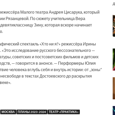
д
режиссёра Малого театра Андрея Цисарука, который
ии Рязанцевой. По сюжету учительница Вера
девятиклассницу Зину, которая вскоре начинает
ю.
афический спектакль «Хто ни я?» режиссёра Ирины
 «Это исследование русского бессознательного —
туры, советских и постсоветских фильмов и детских
едств, — говорится в анонсе. — Перформеры Юлия
ие человека вглубь себя и внутрь истории: от „зоны“
несвободе в текстах Достоевского до раскрытия
веке».
МОСКВА
ПЛАНЫ 2023-2024
ТЕАТР «ПРАКТИКА»