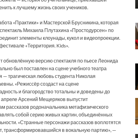
нить к лучшему жизнь своих учеников.
бота «Практики» и Мастерской Брусникина, которая
о спектакль Михаила Плутахина «Простодурсен» по
оединит элементы клоунады, кукол и видеопроекции.
фестивале «Территория. Kids».
т обновлённую версию спектакля по пьесе Леонида
ально был поставлен на сцене учебного театра
 — трагическая любовь студента Николая
евны. «Режиссёр создаст на сцене
жадность и благородство тотальны и доведены до
, в апреле Арсений Мещеряков выпустит
ам рассказов родоначальника метафизического
авлять собой серию живых картин, объединённых
льности. «Странные персонажи рассказов воплотятся
кст, трансформировавшийся в вокальную партию», —