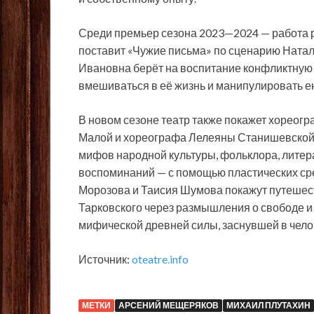
Среди премьер сезона 2023—2024 — работа 
поставит «Чужие письма» по сценарию Натал
Ивановна берёт на воспитание конфликтную 
вмешиваться в её жизнь и манипулировать е
В новом сезоне театр также покажет хореогр
Малой и хореографа Лелеяны Станишевской.
мифов народной культуры, фольклора, литера
воспоминаний — с помощью пластических ср
Морозова и Таисия Шумова покажут путешеств
Тарковского через размышления о свободе и 
мифической древней силы, заснувшей в чело
Источник:
oteatre.info
МЕТКИ
АРСЕНИЙ МЕЩЕРЯКОВ
МИХАИЛ ПЛУТАХИН