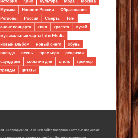
История
Кино
Культура
Мода
Москва
Музыка
Новости России
Образование
Регионы
Россия
Смерть
Теги
анонс концерта
клип
красота
музей
музыкальные чарты InterMedia
новый альбом
новый сингл
обувь
одежда
осень
премьера
рецензии
саундтрек
события дня
стиль
трейлер
тренды
цитаты
сли Вы обнаружили на нашем сайте материалы, которые нарушают
вторские права, принадлежащие Вам, Вашей компании или