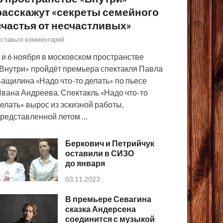
расскажут «секреты семейного
счастья от несчастливых»
ставьте комментарий
 и 6 ноября в московском пространстве
Внутри» пройдёт премьера спектакля Павла
ащилина «Надо что-то делать» по пьесе
вана Андреева. Спектакль «Надо что-то
елать» вырос из эскизной работы,
редставленной летом …
Беркович и Петрийчук
оставили в СИЗО
до января
03.11.2023
В премьере Севагина
сказка Андерсена
соединится с музыкой