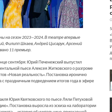
О
5
«
ны на сезон 2023—2024. В театре впервые
В
й, Филипп Шкаев, Андрей Цисарук, Арсений
И
вано 11 премьер.
д
п
онце сентября: Юрий Печенежский выпустил
ентальной пьесе Алексея Житковского о разгроме
ов «Новая реальность». Постановка иронично
а с праздничным подведением итогов года в эфире
такля Юрия Квятковского по пьесе Ляли Петуховой
дию». Постановка выросла из эскиза на лаборатории
 сюжета — история об учительнице, приехавшей