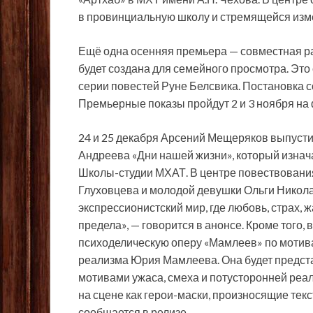
в провинциальную школу и стремящейся изме
Ещё одна осенняя премьера — совместная ра
будет создана для семейного просмотра. Эт
серии повестей Руне Белсвика. Постановка с
Премьерные показы пройдут 2 и 3 ноября на 
24 и 25 декабря Арсений Мещеряков выпусти
Андреева «Дни нашей жизни», который изнач
Школы-студии МХАТ. В центре повествования
Глуховцева и молодой девушки Ольги Никола
экспрессионистский мир, где любовь, страх, 
предела», — говорится в анонсе. Кроме того
психоделическую оперу «Мамлеев» по мотив
реализма Юрия Мамлеева. Она будет предст
мотивами ужаса, смеха и потусторонней реа
на сцене как герои-маски, произносящие те
сообщается в релизе.