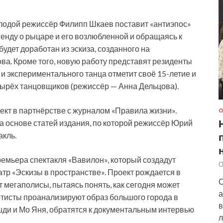
лодой режиссёр Филипп Шкаев поставит «антиэпос»
енду о рыцаре и его возлюбленной и обращаясь к
будет доработан из эскиза, созданного на
ва. Кроме того, новую работу представят резиденты
о и экспериментального танца отметит своё 15-летие и
тырёх танцовщиков (режиссёр — Анна Дельцова).
кт в партнёрстве с журналом «Правила жизни».
О
а основе статей издания, по которой режиссёр Юрий
акль.
емьера спектакля «Вавилон», который создадут
О
тр «Эскизы в пространстве». Проект рождается в
С
 мегаполисы, пытаясь понять, как сегодня может
а
тисты проанализируют образ большого города в
в
ди и Мо Яня, обратятся к документальным интервью
л