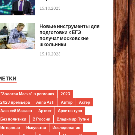
15.10.2023
Новые инструменты для
подготовки к ЕГЭ
получат московские
школьники
15.10.2023
МЕТКИ
"Золотая Маска" в регионах
2023
2023 премьера
Anna Asti
Автор
Актёр
Алексей Мажаев
Артист
Архитектура
Без политики
В России
Владимир Путин
Интервью
Искусство
Исследование