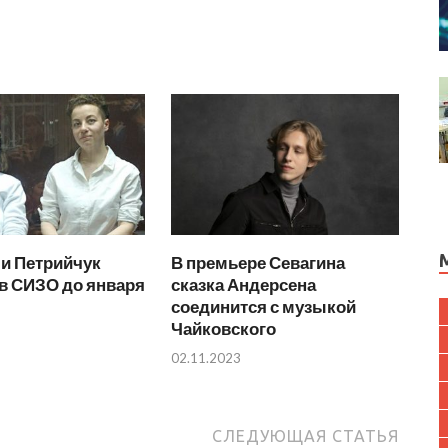
и Петрийчук
В премьере Севагина
в СИЗО до января
сказка Андерсена
соединится с музыкой
Чайковского
02.11.2023
СЛЕДУЮЩАЯ СТАТЬЯ