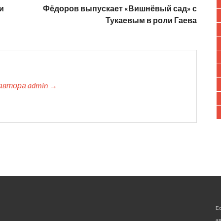
и
Фёдоров выпускает «Вишнёвый сад» с
Тукаевым в роли Гаева
автора admin →
Е
а