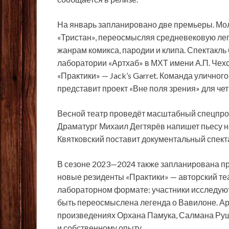
На январь запланировано две премьеры. Мо
«Тристан», переосмысляя средневековую лег
жанрам комикса, пародии и клипа. Спектакль 
лаборатории «Артхаб» в МХТ имени А.П. Чехо
«Практики» — Jack’s Garret. Команда уличног
представит проект «Вне поля зрения» для че
Весной театр проведёт масштабный спецпрое
Драматург Михаил Дегтярёв напишет пьесу н
Квятковский поставит документальный спект
В сезоне 2023—2024 также запланирована пр
новые резиденты «Практики» — авторский теа
лабораторном формате: участники исследуют
быть переосмыслена легенда о Вавилоне. Ар
произведениях Орхана Памука, Салмана Руш
и собственному опыту.