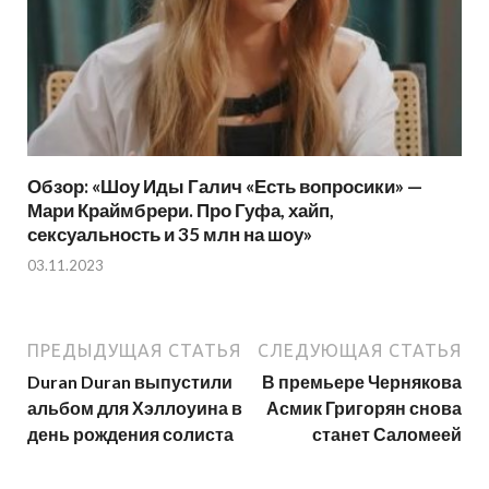
Обзор: «Шоу Иды Галич «Есть вопросики» —
Мари Краймбрери. Про Гуфа, хайп,
сексуальность и 35 млн на шоу»
03.11.2023
ПРЕДЫДУЩАЯ СТАТЬЯ
СЛЕДУЮЩАЯ СТАТЬЯ
Duran Duran выпустили
В премьере Чернякова
альбом для Хэллоуина в
Асмик Григорян снова
день рождения солиста
станет Саломеей