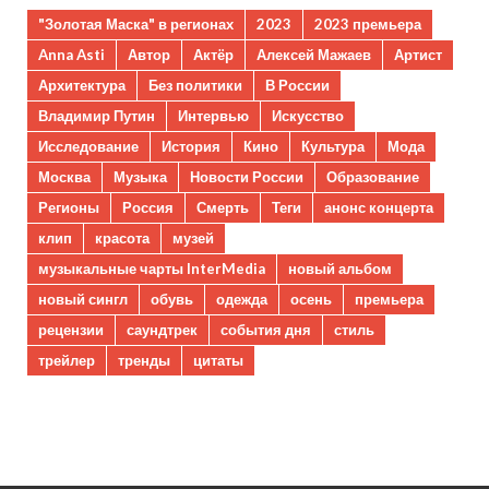
"Золотая Маска" в регионах
2023
2023 премьера
Anna Asti
Автор
Актёр
Алексей Мажаев
Артист
Архитектура
Без политики
В России
Владимир Путин
Интервью
Искусство
Исследование
История
Кино
Культура
Мода
Москва
Музыка
Новости России
Образование
Регионы
Россия
Смерть
Теги
анонс концерта
клип
красота
музей
музыкальные чарты InterMedia
новый альбом
новый сингл
обувь
одежда
осень
премьера
рецензии
саундтрек
события дня
стиль
трейлер
тренды
цитаты