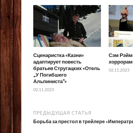
Сценаристка «Казни»
Сэм Рэйм
адаптирует повесть
хоррорам
братьев Стругацких «Отель
02.11.2023
„У Погибшего
Альпиниста“»
02.11.2023
ПРЕДЫДУЩАЯ СТАТЬЯ
Борьба за престол в трейлере «Императр