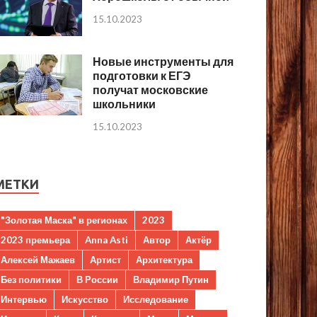
15.10.2023
Новые инструменты для
подготовки к ЕГЭ
получат московские
школьники
15.10.2023
МЕТКИ
"Золотая Маска" в регионах
2023
2023 премьера
Anna Asti
Автор
Актёр
Алексей Мажаев
Артист
Архитектура
Без политики
В России
Владимир Путин
Интервью
Искусство
Исследование