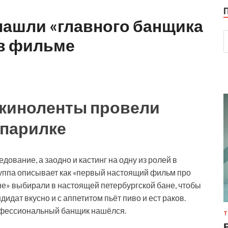
нашли «главного банщика
 в фильме
 киноленты провели
 парилке
ование, а заодно и кастинг на одну из ролей в
уппа описывает как «первый настоящий фильм про
не» выбирали в настоящей петербургской бане, чтобы
идат вкусно и с аппетитом пьёт пиво и ест раков.
офессиональный банщик нашёлся.
Т