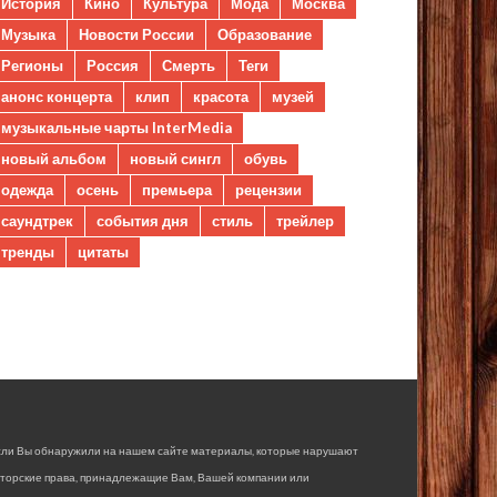
История
Кино
Культура
Мода
Москва
Музыка
Новости России
Образование
Регионы
Россия
Смерть
Теги
анонс концерта
клип
красота
музей
музыкальные чарты InterMedia
новый альбом
новый сингл
обувь
одежда
осень
премьера
рецензии
саундтрек
события дня
стиль
трейлер
тренды
цитаты
сли Вы обнаружили на нашем сайте материалы, которые нарушают
вторские права, принадлежащие Вам, Вашей компании или