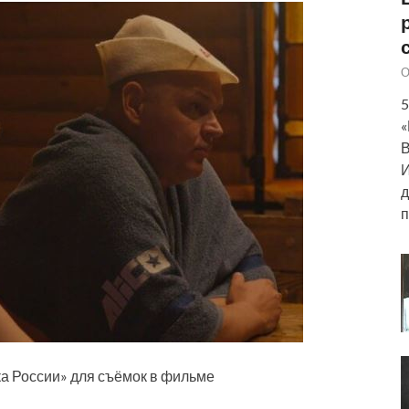
О
5
«
В
И
д
п
а России» для съёмок в фильме