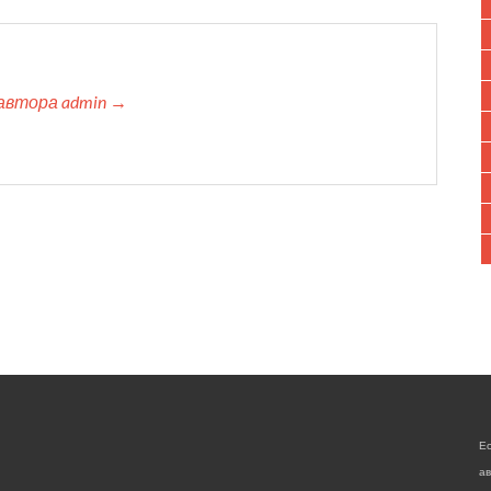
автора admin →
Е
а