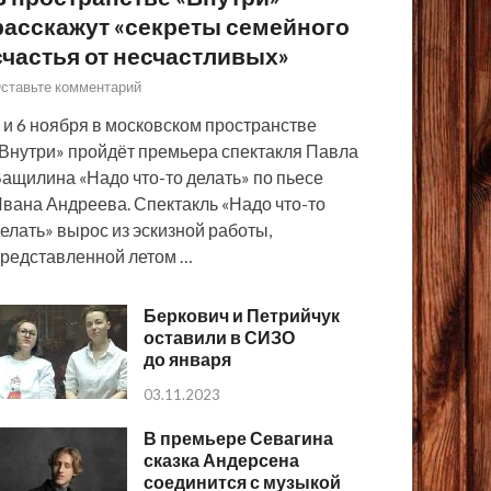
расскажут «секреты семейного
счастья от несчастливых»
ставьте комментарий
 и 6 ноября в московском пространстве
Внутри» пройдёт премьера спектакля Павла
ащилина «Надо что-то делать» по пьесе
вана Андреева. Спектакль «Надо что-то
елать» вырос из эскизной работы,
редставленной летом …
Беркович и Петрийчук
оставили в СИЗО
до января
03.11.2023
В премьере Севагина
сказка Андерсена
соединится с музыкой