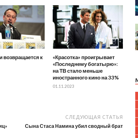
и возвращается к
«Красотка» проигрывает
«Последнему богатырю»:
на ТВ стало меньше
иностранного кино на 33%
01.11.2023
СЛЕДУЮЩАЯ СТАТЬЯ
иц»
Сына Стаса Намина убил сводный брат