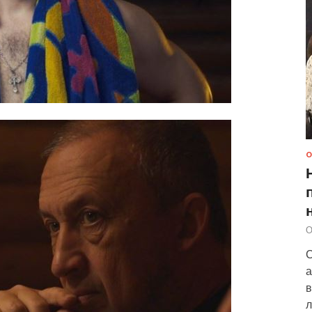
О
О
С
а
в
л