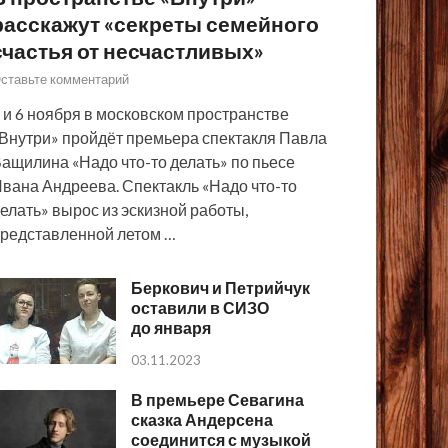
расскажут «секреты семейного
счастья от несчастливых»
ставьте комментарий
 и 6 ноября в московском пространстве
Внутри» пройдёт премьера спектакля Павла
ащилина «Надо что-то делать» по пьесе
вана Андреева. Спектакль «Надо что-то
елать» вырос из эскизной работы,
редставленной летом …
Беркович и Петрийчук
оставили в СИЗО
до января
03.11.2023
В премьере Севагина
сказка Андерсена
соединится с музыкой