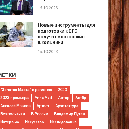
15.10.2023
Новые инструменты для
подготовки к ЕГЭ
получат московские
школьники
15.10.2023
МЕТКИ
"Золотая Маска" в регионах
2023
2023 премьера
Anna Asti
Автор
Актёр
Алексей Мажаев
Артист
Архитектура
Без политики
В России
Владимир Путин
Интервью
Искусство
Исследование