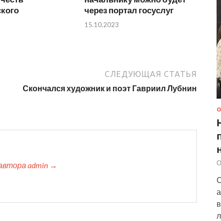
кого
через портал госуслуг
15.10.2023
СЛЕДУЮЩАЯ СТАТЬЯ
Скончался художник и поэт Гавриил Лубнин
О
О
автора admin →
С
а
в
л