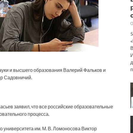
О
5
«
В
И
д
п
ауки и высшего образования Валерий Фальков и
ор Садовничий.
сьев заявил, что все российские образовательные
овательного процесса.
о университета им. М. В. Ломоносова Виктор