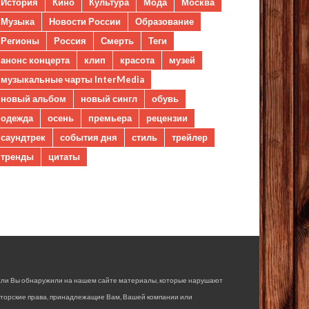
История
Кино
Культура
Мода
Москва
Музыка
Новости России
Образование
Регионы
Россия
Смерть
Теги
анонс концерта
клип
красота
музей
музыкальные чарты InterMedia
новый альбом
новый сингл
обувь
одежда
осень
премьера
рецензии
саундтрек
события дня
стиль
трейлер
тренды
цитаты
сли Вы обнаружили на нашем сайте материалы, которые нарушают
вторские права, принадлежащие Вам, Вашей компании или