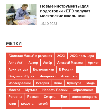
Новые инструменты для
подготовки к ЕГЭ получат
московские школьники
15.10.2023
МЕТКИ
"Золотая Маска" в регионах
2023
2023 премьера
Anna Asti
Автор
Актёр
Алексей Мажаев
Артист
Архитектура
Без политики
В России
Владимир Путин
Интервью
Искусство
Исследование
История
Кино
Культура
Мода
Москва
Музыка
Новости России
Образование
Регионы
Россия
Смерть
Теги
анонс концерта
клип
красота
музей