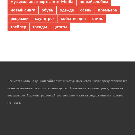
музыкальные чарты InterMedia
новый альбом
новый сингл
обувь
одежда
осень
премьера
рецензии
саундтрек
события дня
стиль
трейлер
тренды
цитаты
Все материалы на данном сайте взяты из открытых источников и предоставляются
исключительно в ознакомительных целях. Права на материалы принадлежат их
владельцам. Администрация сайта ответственности за содержание материала
не несет.