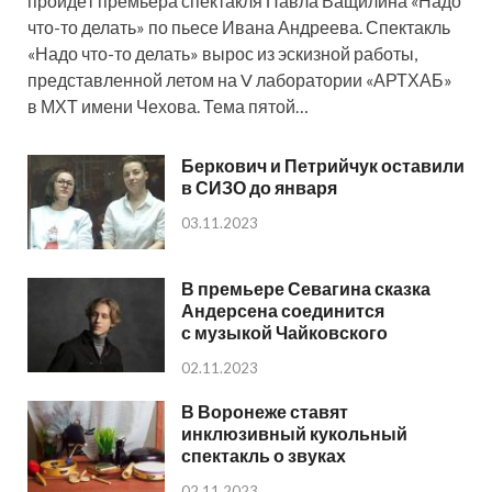
пройдёт премьера спектакля Павла Ващилина «Надо
что-то делать» по пьесе Ивана Андреева. Спектакль
«Надо что-то делать» вырос из эскизной работы,
представленной летом на V лаборатории «АРТХАБ»
в МХТ имени Чехова. Тема пятой…
Беркович и Петрийчук оставили
в СИЗО до января
03.11.2023
В премьере Севагина сказка
Андерсена соединится
с музыкой Чайковского
02.11.2023
В Воронеже ставят
инклюзивный кукольный
спектакль о звуках
02.11.2023