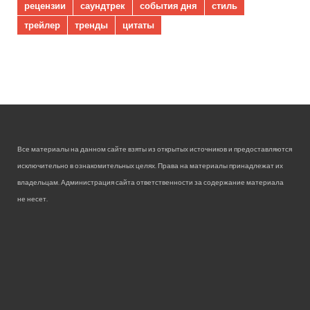
рецензии
саундтрек
события дня
стиль
трейлер
тренды
цитаты
Все материалы на данном сайте взяты из открытых источников и предоставляются
исключительно в ознакомительных целях. Права на материалы принадлежат их
владельцам. Администрация сайта ответственности за содержание материала
не несет.