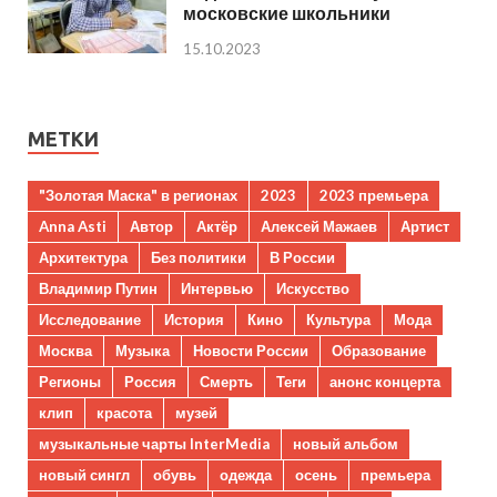
московские школьники
15.10.2023
МЕТКИ
"Золотая Маска" в регионах
2023
2023 премьера
Anna Asti
Автор
Актёр
Алексей Мажаев
Артист
Архитектура
Без политики
В России
Владимир Путин
Интервью
Искусство
Исследование
История
Кино
Культура
Мода
Москва
Музыка
Новости России
Образование
Регионы
Россия
Смерть
Теги
анонс концерта
клип
красота
музей
музыкальные чарты InterMedia
новый альбом
новый сингл
обувь
одежда
осень
премьера