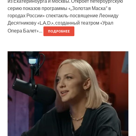
из Екатеринбурга и Москвы. Откроет петербургскую
серию показов программы «„Золотая Маска“ в
городах России» спектакль-посвящение Леониду
Десятникову «L.A.D.», созданный театром «Урал
Опера Балет»…
ПОДРОБНЕЕ