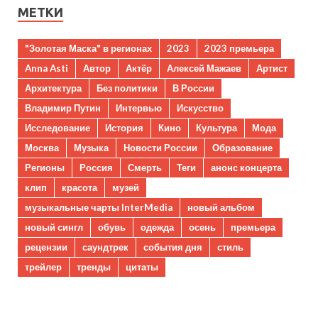
МЕТКИ
"Золотая Маска" в регионах
2023
2023 премьера
Anna Asti
Автор
Актёр
Алексей Мажаев
Артист
Архитектура
Без политики
В России
Владимир Путин
Интервью
Искусство
Исследование
История
Кино
Культура
Мода
Москва
Музыка
Новости России
Образование
Регионы
Россия
Смерть
Теги
анонс концерта
клип
красота
музей
музыкальные чарты InterMedia
новый альбом
новый сингл
обувь
одежда
осень
премьера
рецензии
саундтрек
события дня
стиль
трейлер
тренды
цитаты