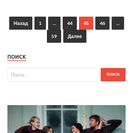
Назад
1
…
44
45
46
…
59
Далее
ПОИСК