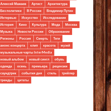
Алексей Мажаев
Артист
Архитектура
Без политики
В России
Владимир Путин
Интервью
Искусство
Исследование
История
Кино
Культура
Мода
Москва
Музыка
Новости России
Образование
Регионы
Россия
Смерть
Теги
анонс концерта
клип
красота
музей
музыкальные чарты InterMedia
новый альбом
новый сингл
обувь
одежда
осень
премьера
рецензии
саундтрек
события дня
стиль
трейлер
тренды
цитаты