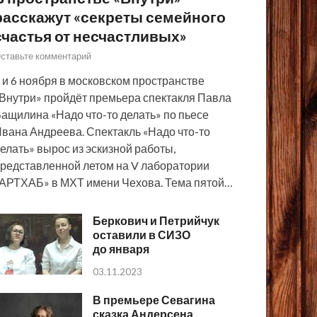
расскажут «секреты семейного
счастья от несчастливых»
ставьте комментарий
 и 6 ноября в московском пространстве
Внутри» пройдёт премьера спектакля Павла
ащилина «Надо что-то делать» по пьесе
вана Андреева. Спектакль «Надо что-то
елать» вырос из эскизной работы,
редставленной летом на V лаборатории
АРТХАБ» в МХТ имени Чехова. Тема пятой…
Беркович и Петрийчук
оставили в СИЗО
до января
03.11.2023
В премьере Севагина
сказка Андерсена