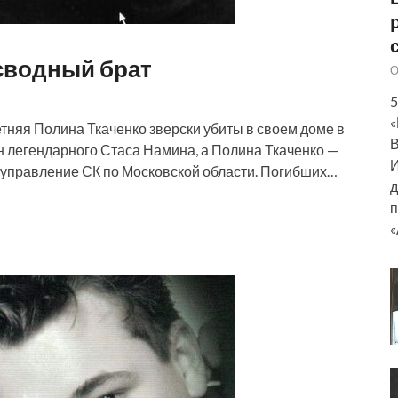
сводный брат
О
5
«
етняя Полина Ткаченко зверски убиты в своем доме в
В
 легендарного Стаса Намина, а Полина Ткаченко —
И
 управление СК по Московской области. Погибших…
д
п
«