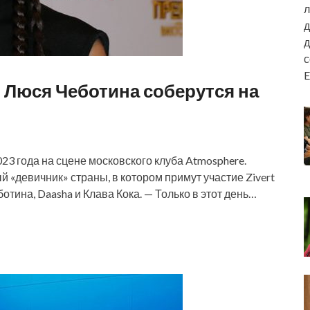
л
д
д
E
и Люся Чеботина соберутся на
023 года на сцене московского клуба Atmosphere.
«девичник» страны, в котором примут участие Zivert
отина, Daasha и Клава Кока. — Только в этот день…