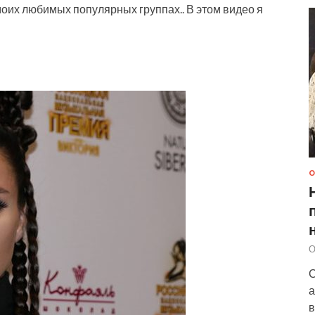
 моих любимых популярных группах.. В этом видео я
О
О
С
а
в