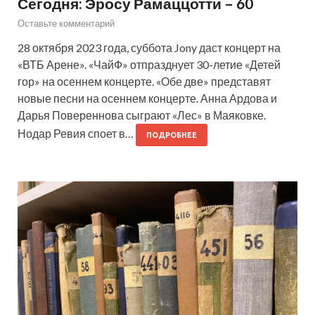
Сегодня: Эросу Рамаццотти – 60
Оставьте комментарий
28 октября 2023 года, суббота Jony даст концерт на
«ВТБ Арене». «ЧайФ» отпразднует 30-летие «Детей
гор» на осеннем концерте. «Обе две» представят
новые песни на осеннем концерте. Анна Ардова и
Дарья Повереннова сыграют «Лес» в Маяковке.
Нодар Ревия споет в…
ПОДРОБНЕЕ