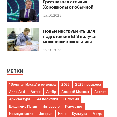
Греф назвал отличия
Хорошколы от обычной
15.10.2023
Новые инструменты для
подготовки к ЕГЭ получат
московские школьники
15.10.2023
МЕТКИ
"Золотая Маска" в регионах
2023
2023 премьера
Anna Asti
Автор
Актёр
Алексей Мажаев
Артист
Архитектура
Без политики
В России
Владимир Путин
Интервью
Искусство
Исследование
История
Кино
Культура
Мода