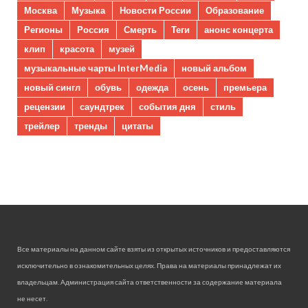
Москва
Музыка
Новости России
Образование
Регионы
Россия
Смерть
Теги
анонс концерта
клип
красота
музей
музыкальные чарты InterMedia
новый альбом
новый сингл
обувь
одежда
осень
премьера
рецензии
саундтрек
события дня
стиль
трейлер
тренды
цитаты
Все материалы на данном сайте взяты из открытых источников и предоставляются
исключительно в ознакомительных целях. Права на материалы принадлежат их
владельцам. Администрация сайта ответственности за содержание материала
не несет.