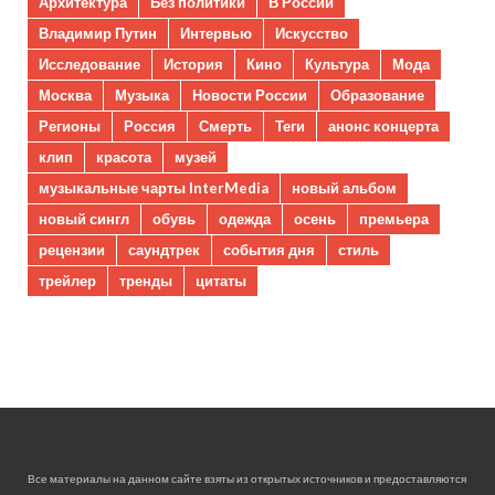
Архитектура
Без политики
В России
Владимир Путин
Интервью
Искусство
Исследование
История
Кино
Культура
Мода
Москва
Музыка
Новости России
Образование
Регионы
Россия
Смерть
Теги
анонс концерта
клип
красота
музей
музыкальные чарты InterMedia
новый альбом
новый сингл
обувь
одежда
осень
премьера
рецензии
саундтрек
события дня
стиль
трейлер
тренды
цитаты
Все материалы на данном сайте взяты из открытых источников и предоставляются