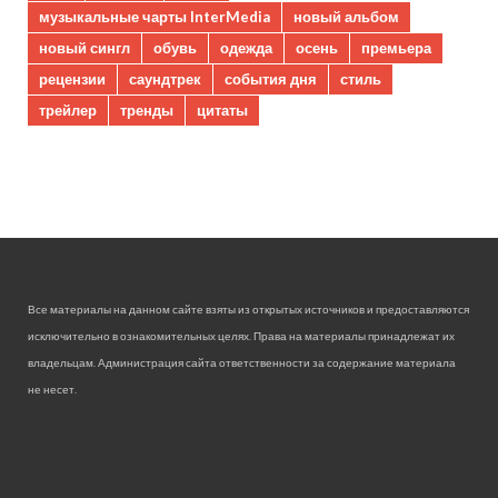
музыкальные чарты InterMedia
новый альбом
новый сингл
обувь
одежда
осень
премьера
рецензии
саундтрек
события дня
стиль
трейлер
тренды
цитаты
Все материалы на данном сайте взяты из открытых источников и предоставляются
исключительно в ознакомительных целях. Права на материалы принадлежат их
владельцам. Администрация сайта ответственности за содержание материала
не несет.