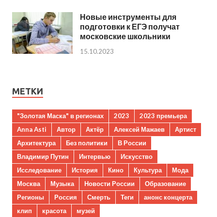
Новые инструменты для
подготовки к ЕГЭ получат
московские школьники
15.10.2023
МЕТКИ
"Золотая Маска" в регионах
2023
2023 премьера
Anna Asti
Автор
Актёр
Алексей Мажаев
Артист
Архитектура
Без политики
В России
Владимир Путин
Интервью
Искусство
Исследование
История
Кино
Культура
Мода
Москва
Музыка
Новости России
Образование
Регионы
Россия
Смерть
Теги
анонс концерта
клип
красота
музей