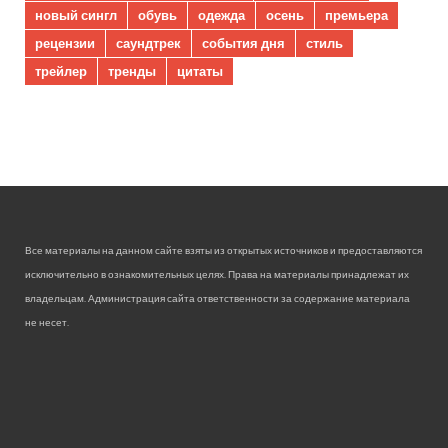
новый сингл
обувь
одежда
осень
премьера
рецензии
саундтрек
события дня
стиль
трейлер
тренды
цитаты
Все материалы на данном сайте взяты из открытых источников и предоставляются
исключительно в ознакомительных целях. Права на материалы принадлежат их
владельцам. Администрация сайта ответственности за содержание материала
не несет.