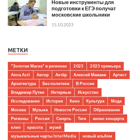
Новые инструменты для
подготовки к ЕГЭ получат
московские школьники
15.10.2023
МЕТКИ
"Золотая Маска" в регионах
2023
2023 премьера
Anna Asti
Автор
Актёр
Алексей Мажаев
Артист
Архитектура
Без политики
В России
Владимир Путин
Интервью
Искусство
Исследование
История
Кино
Культура
Мода
Москва
Музыка
Новости России
Образование
Регионы
Россия
Смерть
Теги
анонс концерта
клип
красота
музей
музыкальные чарты InterMedia
новый альбом