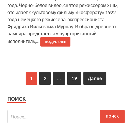
года. Черно-белое видео, снятое режиссером Stillz,
отсылает к культовому фильму «Носферату» 1922
года немецкого режиссера-экспрессиониста
Фридриха Вильгельма Мурнау. В образе древнего
вампира предстает сам пуэрториканский
исполнитель,…
ПОДРОБНЕЕ
1
2
…
19
Далее
ПОИСК