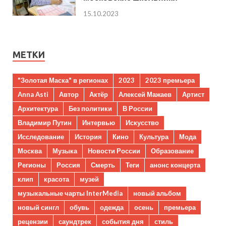
15.10.2023
МЕТКИ
"Золотая Маска" в регионах
2023
2023 премьера
Anna Asti
Автор
Актёр
Алексей Мажаев
Артист
Архитектура
Без политики
В России
Владимир Путин
Интервью
Искусство
Исследование
История
Кино
Культура
Мода
Москва
Музыка
Новости России
Образование
Регионы
Россия
Смерть
Теги
анонс концерта
клип
красота
музей
музыкальные чарты InterMedia
новый альбом
новый сингл
обувь
одежда
осень
премьера
рецензии
саундтрек
события дня
стиль