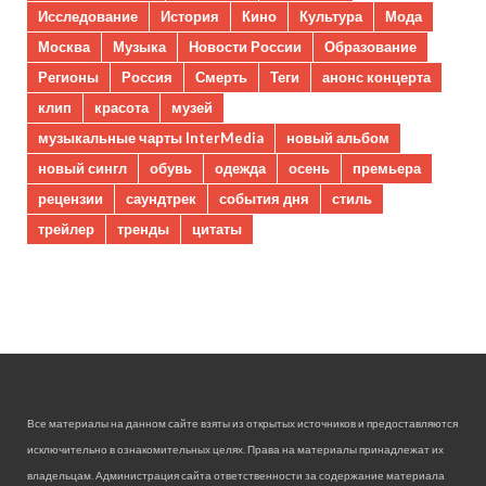
Исследование
История
Кино
Культура
Мода
Москва
Музыка
Новости России
Образование
Регионы
Россия
Смерть
Теги
анонс концерта
клип
красота
музей
музыкальные чарты InterMedia
новый альбом
новый сингл
обувь
одежда
осень
премьера
рецензии
саундтрек
события дня
стиль
трейлер
тренды
цитаты
Все материалы на данном сайте взяты из открытых источников и предоставляются
исключительно в ознакомительных целях. Права на материалы принадлежат их
владельцам. Администрация сайта ответственности за содержание материала