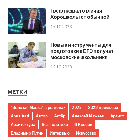
Греф назвал отличия
Хорошколы от обычной
15.10.2023
Новые инструменты для
подготовки к ЕГЭ получат
московские школьники
15.10.2023
МЕТКИ
"Золотая Маска" в регионах
2023
2023 премьера
Anna Asti
Автор
Актёр
Алексей Мажаев
Артист
Архитектура
Без политики
В России
Владимир Путин
Интервью
Искусство