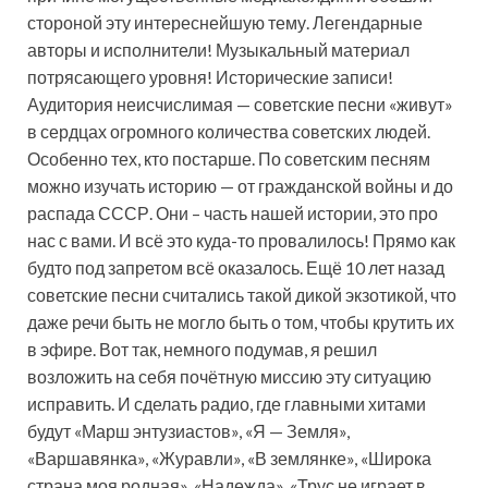
стороной эту интереснейшую тему. Легендарные
авторы и исполнители! Музыкальный материал
потрясающего уровня! Исторические записи!
Аудитория неисчислимая — советские песни «живут»
в сердцах огромного количества советских людей.
Особенно тех, кто постарше. По советским песням
можно изучать историю — от гражданской войны и до
распада СССР. Они – часть нашей истории, это про
нас с вами. И всё это куда-то провалилось! Прямо как
будто под запретом всё оказалось. Ещё 10 лет назад
советские песни считались такой дикой экзотикой, что
даже речи быть не могло быть о том, чтобы крутить их
в эфире. Вот так, немного подумав, я решил
возложить на себя почётную миссию эту ситуацию
исправить. И сделать радио, где главными хитами
будут «Марш энтузиастов», «Я — Земля»,
«Варшавянка», «Журавли», «В землянке», «Широка
страна моя родная», «Надежда», «Трус не играет в