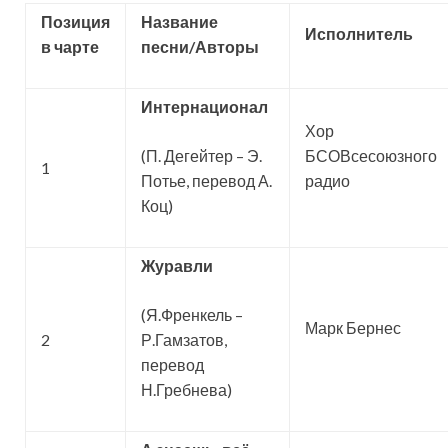
Позиция
Название
Исполнитель
в чарте
песни
/
Авторы
Интернационал
Хор
(П. Дегейтер – Э.
БСОВсесоюзного
1
Потье, перевод А.
радио
Коц)
Журавли
(Я.Френкель –
Марк Бернес
2
Р.Гамзатов,
перевод
Н.Гребнева)