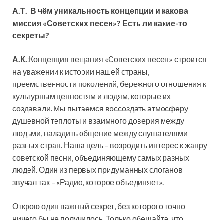
А.Т.
:
В чём уникальность концепции и какова
миссия «Советских песен»? Есть ли какие-то
секреты?
А.К.:
Концепция вещания «Советских песен» строится
на уважении к истории нашей страны,
преемственности поколений, бережного отношения к
культурным ценностям и людям, которые их
создавали. Мы пытаемся воссоздать атмосферу
душевной теплоты и взаимного доверия между
людьми, наладить общение между слушателями
разных стран. Наша цель – возродить интерес к жанру
советской песни, объединяющему самых разных
людей. Один из первых придуманных слоганов
звучал так – «Радио, которое объединяет».
Открою один важный секрет, без которого точно
ничего бы не получилось. Только обещайте, что