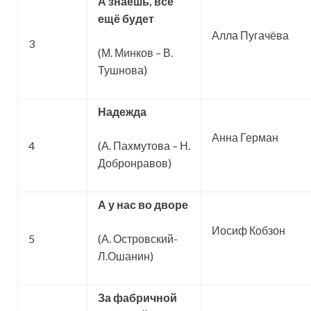
А знаешь, всё
ещё будет
Алла Пугачёва
3
(М. Минков – В.
Тушнова)
Надежда
Анна Герман
4
(А. Пахмутова – Н.
Добронравов)
А у нас во дворе
Иосиф Кобзон
5
(А. Островский-
Л.Ошанин)
За фабричной