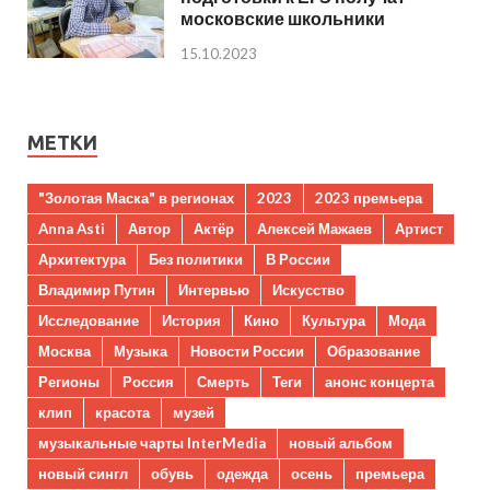
московские школьники
15.10.2023
МЕТКИ
"Золотая Маска" в регионах
2023
2023 премьера
Anna Asti
Автор
Актёр
Алексей Мажаев
Артист
Архитектура
Без политики
В России
Владимир Путин
Интервью
Искусство
Исследование
История
Кино
Культура
Мода
Москва
Музыка
Новости России
Образование
Регионы
Россия
Смерть
Теги
анонс концерта
клип
красота
музей
музыкальные чарты InterMedia
новый альбом
новый сингл
обувь
одежда
осень
премьера