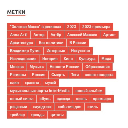
МЕТКИ
"Золотая Маска" в регионах
2023
2023 премьера
Anna Asti
Автор
Актёр
Алексей Мажаев
Артист
Архитектура
Без политики
В России
Владимир Путин
Интервью
Искусство
Исследование
История
Кино
Культура
Мода
Москва
Музыка
Новости России
Образование
Регионы
Россия
Смерть
Теги
анонс концерта
клип
красота
музей
музыкальные чарты InterMedia
новый альбом
новый сингл
обувь
одежда
осень
премьера
рецензии
саундтрек
события дня
стиль
трейлер
тренды
цитаты