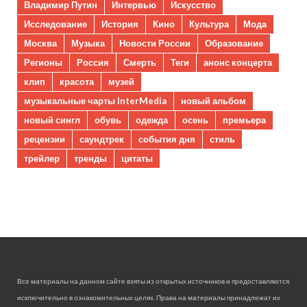
Владимир Путин
Интервью
Искусство
Исследование
История
Кино
Культура
Мода
Москва
Музыка
Новости России
Образование
Регионы
Россия
Смерть
Теги
анонс концерта
клип
красота
музей
музыкальные чарты InterMedia
новый альбом
новый сингл
обувь
одежда
осень
премьера
рецензии
саундтрек
события дня
стиль
трейлер
тренды
цитаты
Все материалы на данном сайте взяты из открытых источников и предоставляются
исключительно в ознакомительных целях. Права на материалы принадлежат их