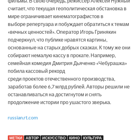
фильмы. В свою очередь, режиссёр Алексей Нужный
считает, что текущая геополитическая обстановка в
мире ограничивает кинематографистов в
выборе репертуара и побуждает обратиться к темам
«вечных ценностей». Оператор Игорь Гринякин
подчеркнул, что публике нравятся картины,
основанные на старых добрых сказках. К тому же они
собирают немалую кассу в прокате. Например,
семейная комедия Дмитрия Дьяченко «Чебурашка»
побила кассовый рекорд
среди проектов отечественного производства,
заработав более 6,7 млрд рублей. Авторы решили не
останавливаться на достигнутом и снять
продолжение истории про ушастого зверька.
russian.rt.com
МЕТКИ
АВТОР
ИСКУССТВО
КИНО
КУЛЬТУРА