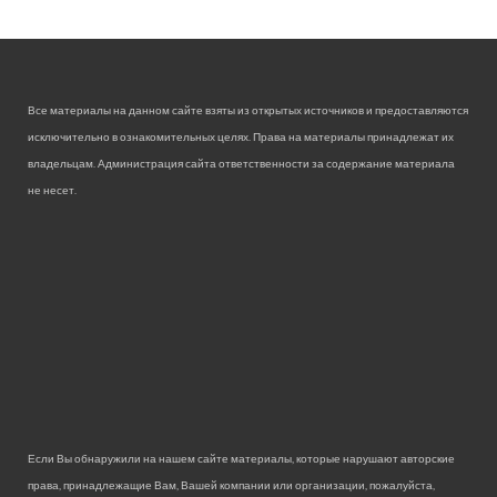
Все материалы на данном сайте взяты из открытых источников и предоставляются
исключительно в ознакомительных целях. Права на материалы принадлежат их
владельцам. Администрация сайта ответственности за содержание материала
не несет.
Если Вы обнаружили на нашем сайте материалы, которые нарушают авторские
права, принадлежащие Вам, Вашей компании или организации, пожалуйста,