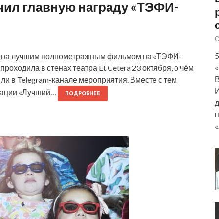
ил главную награду «ТЭФИ-
О
5
нана лучшим полнометражным фильмом на «ТЭФИ-
«
оходила в стенах театра Et Cetera 23 октября, о чём
В
и в Telegram-канале мероприятия. Вместе с тем
И
инации «Лучший…
ПОДРОБНЕЕ
д
п
«