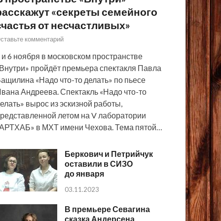
расскажут «секреты семейного
счастья от несчастливых»
ставьте комментарий
 и 6 ноября в московском пространстве
Внутри» пройдёт премьера спектакля Павла
ащилина «Надо что-то делать» по пьесе
вана Андреева. Спектакль «Надо что-то
елать» вырос из эскизной работы,
редставленной летом на V лаборатории
АРТХАБ» в МХТ имени Чехова. Тема пятой…
Беркович и Петрийчук
оставили в СИЗО
до января
03.11.2023
В премьере Севагина
сказка Андерсена