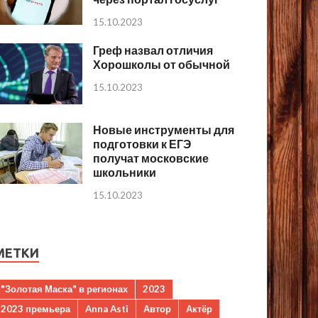
15.10.2023
Греф назвал отличия
Хорошколы от обычной
15.10.2023
Новые инструменты для
подготовки к ЕГЭ
получат московские
школьники
15.10.2023
МЕТКИ
"Золотая Маска" в регионах
2023
2023 премьера
Anna Asti
Автор
Актёр