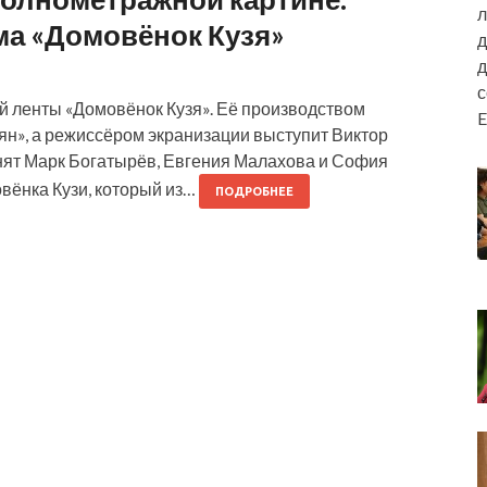
л
а «Домовёнок Кузя»
д
д
 ленты «Домовёнок Кузя». Её производством
E
н», а режиссёром экранизации выступит Виктор
нят Марк Богатырёв, Евгения Малахова и София
вёнка Кузи, который из…
ПОДРОБНЕЕ