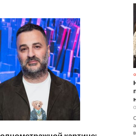
О
О
С
а
в
олнометражной картине: