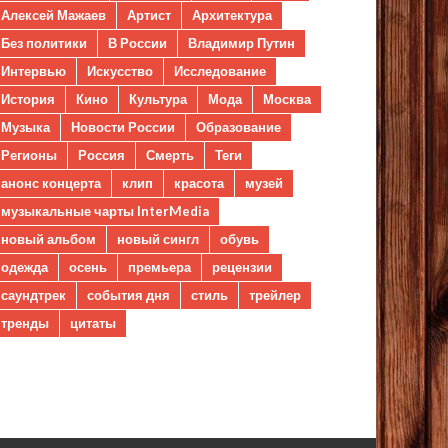
Алексей Мажаев
Артист
Архитектура
Без политики
В России
Владимир Путин
Интервью
Искусство
Исследование
История
Кино
Культура
Мода
Москва
Музыка
Новости России
Образование
Регионы
Россия
Смерть
Теги
анонс концерта
клип
красота
музей
музыкальные чарты InterMedia
новый альбом
новый сингл
обувь
одежда
осень
премьера
рецензии
саундтрек
события дня
стиль
трейлер
тренды
цитаты