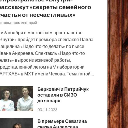
расскажут «секреты семейного
счастья от несчастливых»
ставьте комментарий
 и 6 ноября в московском пространстве
Внутри» пройдёт премьера спектакля Павла
ащилина «Надо что-то делать» по пьесе
вана Андреева. Спектакль «Надо что-то
елать» вырос из эскизной работы,
редставленной летом на V лаборатории
АРТХАБ» в МХТ имени Чехова. Тема пятой…
Беркович и Петрийчук
оставили в СИЗО
до января
03.11.2023
В премьере Севагина
сказка Андерсена