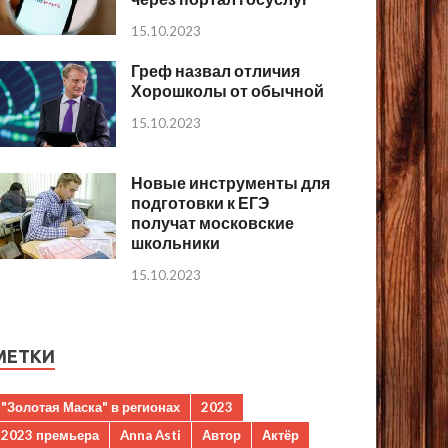
15.10.2023
Греф назвал отличия
Хорошколы от обычной
15.10.2023
Новые инструменты для
подготовки к ЕГЭ
получат московские
школьники
15.10.2023
МЕТКИ
"Золотая Маска" в регионах
2023
2023 премьера
Anna Asti
Автор
Актёр