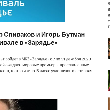
л
д
д
E
р Спиваков и Игорь Бутман
ивале в «Зарядье»
 пройдет в МКЗ «Зарядье» с 7 по 31 декабря 2023
телей ожидают мировые премьеры, прославленные
лета, театра и кино. В числе участников фестиваля