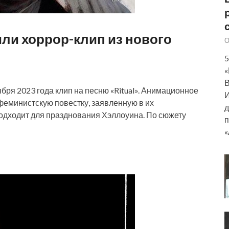
или хоррор-клип из нового
О
5
«
В
ября 2023 года клип на песню «Ritual». Анимационное
И
феминистскую повестку, заявленную в их
д
 подходит для празднования Хэллоуина. По сюжету
п
«