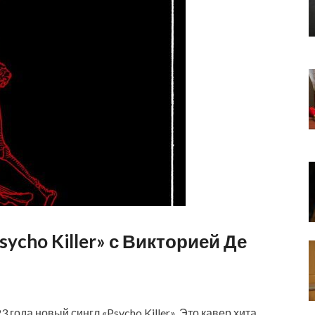
ycho Killer» с Викторией Де
 года новый сингл «Psycho Killer». Это кавер хита