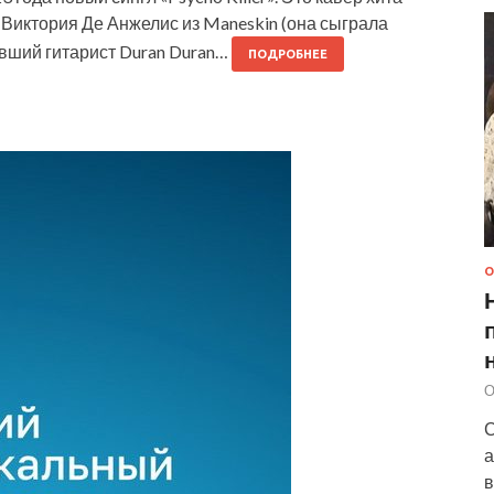
ие Виктория Де Анжелис из Maneskin (она сыграла
ывший гитарист Duran Duran…
ПОДРОБНЕЕ
О
О
С
а
в