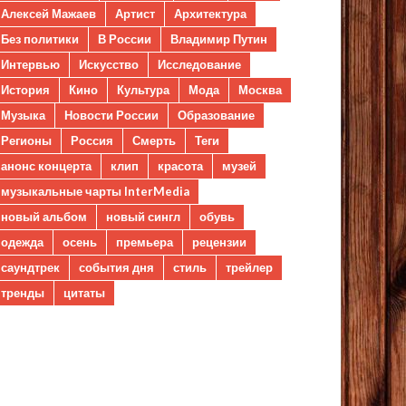
Алексей Мажаев
Артист
Архитектура
Без политики
В России
Владимир Путин
Интервью
Искусство
Исследование
История
Кино
Культура
Мода
Москва
Музыка
Новости России
Образование
Регионы
Россия
Смерть
Теги
анонс концерта
клип
красота
музей
музыкальные чарты InterMedia
новый альбом
новый сингл
обувь
одежда
осень
премьера
рецензии
саундтрек
события дня
стиль
трейлер
тренды
цитаты