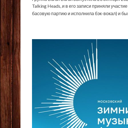
Talking Heads, и в его записи приняли участ
басовую партию и исполнила бэк-вокал) и б