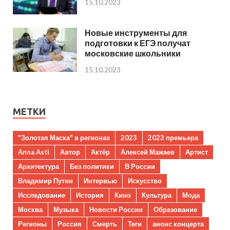
15.10.2023
Новые инструменты для
подготовки к ЕГЭ получат
московские школьники
15.10.2023
МЕТКИ
"Золотая Маска" в регионах
2023
2023 премьера
Anna Asti
Автор
Актёр
Алексей Мажаев
Артист
Архитектура
Без политики
В России
Владимир Путин
Интервью
Искусство
Исследование
История
Кино
Культура
Мода
Москва
Музыка
Новости России
Образование
Регионы
Россия
Смерть
Теги
анонс концерта