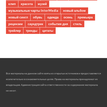
клип
красота
музей
музыкальные чарты InterMedia
новый альбом
новый сингл
обувь
одежда
осень
премьера
рецензии
саундтрек
события дня
стиль
трейлер
тренды
цитаты
Все материалы на данном сайте взяты из открытых источников и предоставляются
исключительно в ознакомительных целях. Права на материалы принадлежат их
владельцам. Администрация сайта ответственности за содержание материала
не несет.