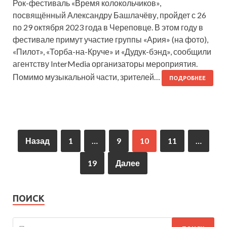
Рок-фестиваль «Время колокольчиков»,
посвящённый Александру Башлачёву, пройдет с 26
по 29 октября 2023 года в Череповце. В этом году в
фестивале примут участие группы «Ария» (на фото),
«Пилот», «Торба-на-Круче» и «Дудук-бэнд», сообщили
агентству InterMedia организаторы мероприятия.
Помимо музыкальной части, зрителей…
ПОДРОБНЕЕ
Назад
1
…
9
10
11
…
19
Далее
ПОИСК