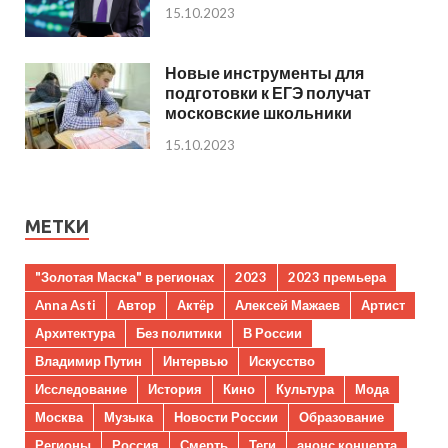
15.10.2023
Новые инструменты для
подготовки к ЕГЭ получат
московские школьники
15.10.2023
МЕТКИ
"Золотая Маска" в регионах
2023
2023 премьера
Anna Asti
Автор
Актёр
Алексей Мажаев
Артист
Архитектура
Без политики
В России
Владимир Путин
Интервью
Искусство
Исследование
История
Кино
Культура
Мода
Москва
Музыка
Новости России
Образование
Регионы
Россия
Смерть
Теги
анонс концерта