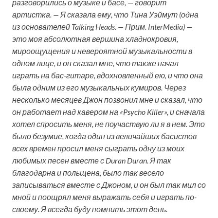
разговорились о музыке и басе, — говорит
артистка. — Я сказала ему, что Тина Уэймут (одна
из основателей Talking Heads. — Прим. InterMedia) —
это моя абсолютная вершина хладнокровия,
мироощущения и невероятной музыкальности в
одном лице, и он сказал мне, что также начал
играть на бас-гитаре, вдохновленный ею, и что она
была одним из его музыкальных кумиров. Через
несколько месяцев Джон позвонил мне и сказал, что
он работает над кавером на «Psycho Killer», и сначала
хотел спросить меня, не поучаствую ли я в нем. Это
было безумие, когда один из величайших басистов
всех времен просил меня сыграть одну из моих
любимых песен вместе с Duran Duran. Я так
благодарна и польщена, было так весело
записываться вместе с Джоном, и он был так мил со
мной и поощрял меня выражать себя и играть по-
своему. Я всегда буду помнить этот день.