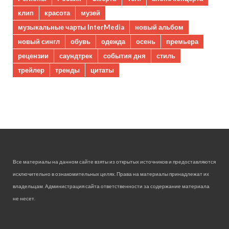
клип
красота
музей
музыкальные чарты InterMedia
новый альбом
новый сингл
обувь
одежда
осень
премьера
рецензии
саундтрек
события дня
стиль
трейлер
тренды
цитаты
Все материалы на данном сайте взяты из открытых источников и предоставляются
исключительно в ознакомительных целях. Права на материалы принадлежат их
владельцам. Администрация сайта ответственности за содержание материала
не несет.