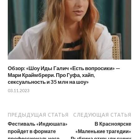
Обзор: «Шоу Иды Галич «Есть вопросики» —
Мари Краймбрери. Про Гуфа, хайп,
сексуальность и 35 млн на шоу»
03.11.2023
ПРЕДЫДУЩАЯ СТАТЬЯ
СЛЕДУЮЩАЯ СТАТЬЯ
Фестиваль «Индюшата»
В Красноярске
пройдет в формате
«Маленькие трагедии»
профессионального
Рыбкина открыли сцену