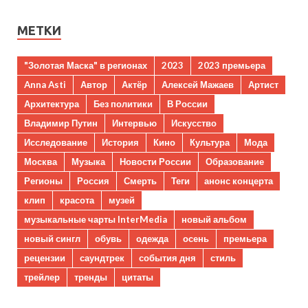
МЕТКИ
"Золотая Маска" в регионах
2023
2023 премьера
Anna Asti
Автор
Актёр
Алексей Мажаев
Артист
Архитектура
Без политики
В России
Владимир Путин
Интервью
Искусство
Исследование
История
Кино
Культура
Мода
Москва
Музыка
Новости России
Образование
Регионы
Россия
Смерть
Теги
анонс концерта
клип
красота
музей
музыкальные чарты InterMedia
новый альбом
новый сингл
обувь
одежда
осень
премьера
рецензии
саундтрек
события дня
стиль
трейлер
тренды
цитаты